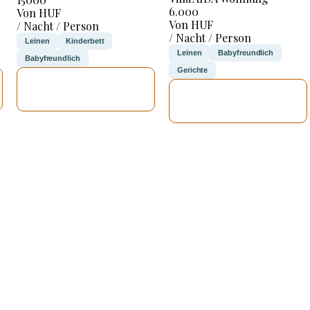
6.000
Von HUF
Von HUF
/ Nacht / Person
/ Nacht / Person
Leinen
Kinderbett
Leinen
Babyfreundlich
Babyfreundlich
Gerichte
ICH WERDE
ICH WERDE
PRÜFEN
PRÜFEN