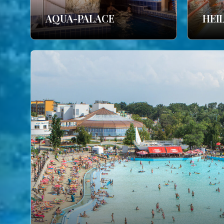
AQUA-PALACE
HEI