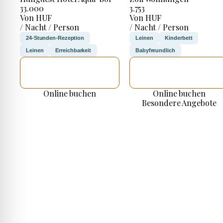
33.000
3.753
Von HUF
Von HUF
/ Nacht / Person
/ Nacht / Person
24-Stunden-Rezeption
Leinen
Kinderbett
Leinen
Erreichbarkeit
Babyfreundlich
ICH WERDE
ICH WERDE
PRÜFEN
PRÜFEN
Online buchen
Online buchen
Besondere Angebote