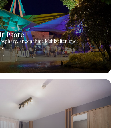
r Paare
mosphäre, angenehme Mahlzeiten und
g.
TE