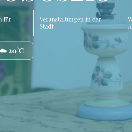
 für
Veranstaltungen in der
W
Stadt
A
☁️ 20°C