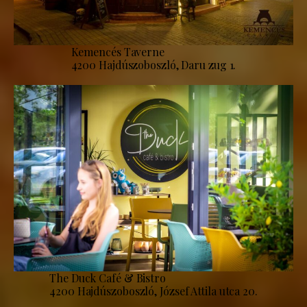
Kemencés Taverne
4200 Hajdúszoboszló, Daru zug 1.
The Duck Café & Bistro
4200 Hajdúszoboszló, József Attila utca 20.