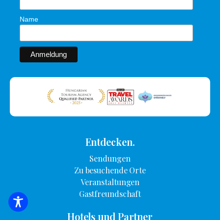
Name
Entdecken.
Sendungen
Zu besuchende Orte
Veranstaltungen
Gastfreundschaft
SUCHE NACH UNTERKUNFT
Hotels und Partner