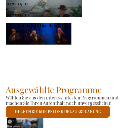
2026-07-17
-
2026-07-19
XXXI. Szoboszló Dixieland-Tage
2026-08-21
-
2026-08-23
Ausgewählte Programme
Wählen Sie aus den interessantesten Programmen und
machen Sie Ihren Aufenthalt noch unvergesslicher.
HELFEN SIE MIR BEI DER URLAUBSPLANUNG
Römisch-katholische Kirche St. László
Ich werde prüfen