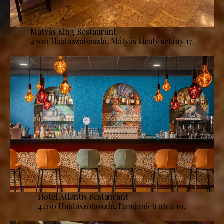
Mátyás King Restaurant
4200 Hajdúszoboszló, Mátyás király sétány 17.
Hotel Atlantis Restaurant
4200 Hajdúszoboszló, Damjanich utca 10.