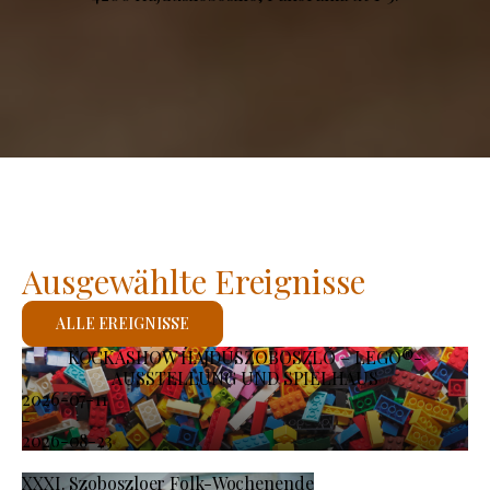
Ausgewählte Ereignisse
ALLE EREIGNISSE
KOCKASHOW HAJDÚSZOBOSZLÓ – LEGO®-
AUSSTELLUNG UND SPIELHAUS
2026-07-11
-
2026-08-23
XXXI. Szoboszloer Folk-Wochenende