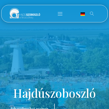
Hajdúszoboszló
Ich wohne bei meiner