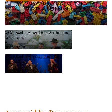
KOCKASHOW HAJDÚSZOBOSZLÓ – LEGO®-
AUSSTELLUNG UND SPIELHAUS
2026-07-11
-
2026-08-23
XXXI. Szoboszloer Folk-Wochenende
2026-07-17
-
2026-07-19
XXXI. Szoboszló Dixieland-Tage
2026-08-21
-
2026-08-23