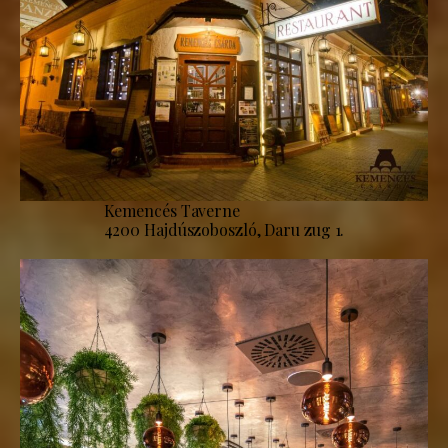
Kemencés Taverne
4200 Hajdúszoboszló, Daru zug 1.