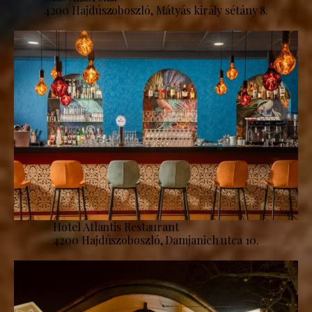
4200 Hajdúszoboszló, Mátyás király sétány 8.
Hotel Atlantis Restaurant
4200 Hajdúszoboszló, Damjanich utca 10.