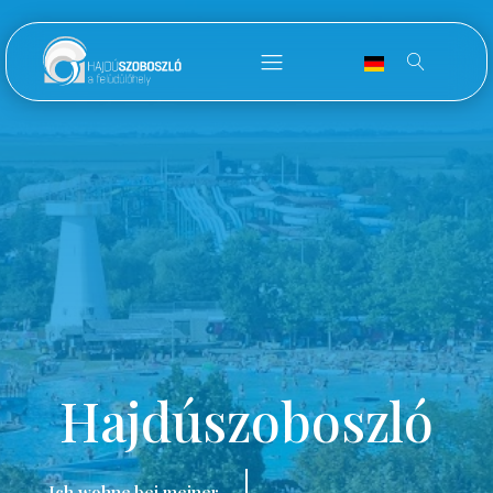
Hajdúszoboszló
Ich wohne bei meiner