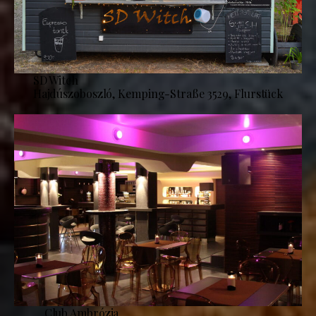
SD Witch
Hajdúszoboszló, Kemping-Straße 3529, Flurstück
Club Ambrózia