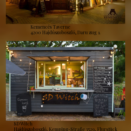
Kemencés Taverne
4200 Hajdúszoboszló, Daru zug 1.
SD Witch
Hajdúszoboszló, Kemping-Straße 3529, Flurstück