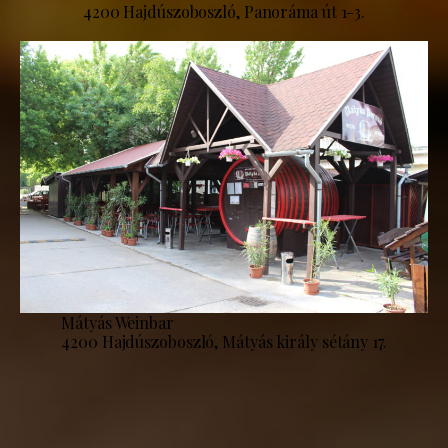
4200 Hajdúszoboszló, Panoráma út 1-3.
Mátyás Weinbar
4200 Hajdúszoboszló, Mátyás király sétány 17.