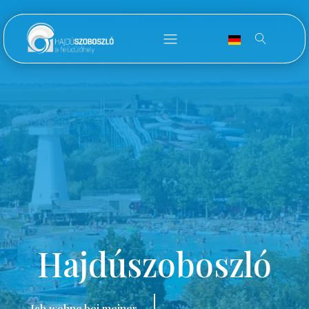
Hajdúszoboszló
Ich wohne bei meiner