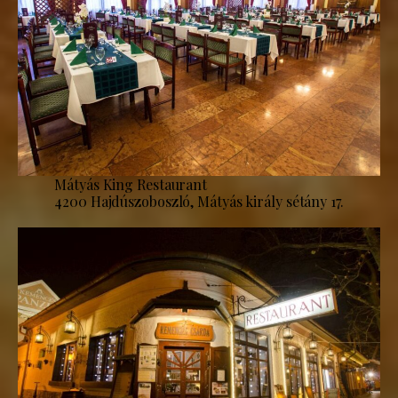
Mátyás King Restaurant
4200 Hajdúszoboszló, Mátyás király sétány 17.