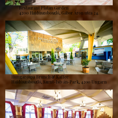
Restaurant Platan Garden
4200 Hajdúszoboszló, Gábor Áron utca 24.
Hungarospa Brunch & Kaffee
Hajdúszoboszló, Szent-István-Park, 4200 Ungarn