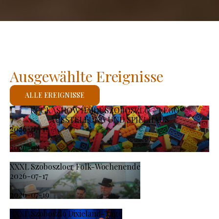
Ausgewählte Ereignisse
ALLE EREIGNISSE
KOCKASHOW HAJDÚSZOBOSZLÓ – LEGO®-
AUSSTELLUNG UND SPIELHAUS
2026-07-11
-
2026-08-23
XXXI. Szoboszloer Folk-Wochenende
2026-07-17
-
2026-07-19
XXXI. Szoboszló Dixieland-Tage