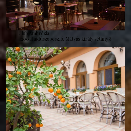
Club Ambrózia
4200 Hajdúszoboszló, Mátyás király sétány 8.