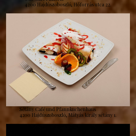
4200 Hajdúszoboszló, Hőforrás utca 22.
Sétány Café und Pfannkuchenhaus
4200 Hajdúszoboszló, Mátyás király sétány 1.