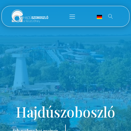
Hajdúszoboszló
Ich wohne bei meiner