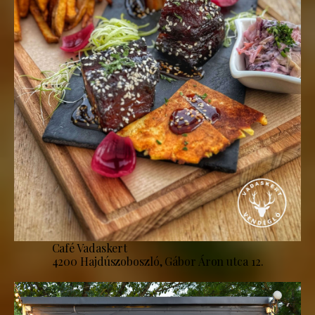
Café Vadaskert
4200 Hajdúszoboszló, Gábor Áron utca 12.