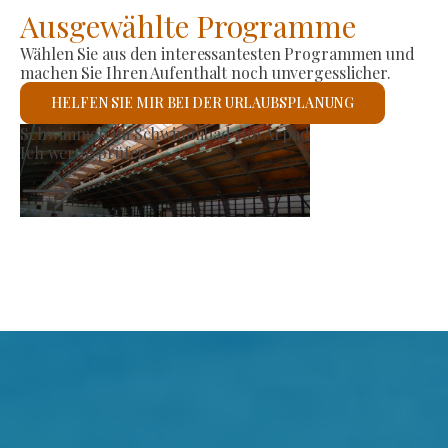
Ausgewählte Programme
Wählen Sie aus den interessantesten Programmen und
machen Sie Ihren Aufenthalt noch unvergesslicher.
HELFEN SIE MIR BEI DER URLAUBSPLANUNG
arkt
Römisch-kathol
prüfen
Ich werde prü