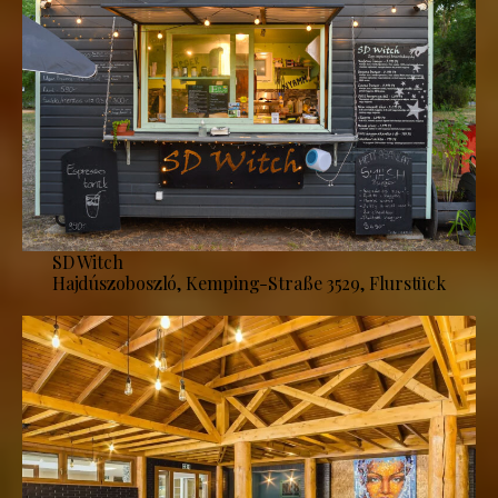
SD Witch
Hajdúszoboszló, Kemping-Straße 3529, Flurstück