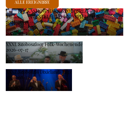
ALLE EREIGNISSE
KOCKASHOW HAJDÚSZOBOSZLÓ – LEGO®-
AUSSTELLUNG UND SPIELHAUS
2026-07-11
-
2026-08-23
XXXI. Szoboszloer Folk-Wochenende
2026-07-17
-
2026-07-19
XXXI. Szoboszló Dixieland-Tage
2026-08-21
-
2026-08-23