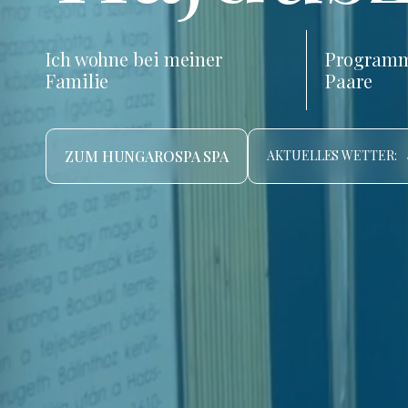
Ich wohne bei meiner
Programm
Familie
Paare
ZUM HUNGAROSPA SPA
AKTUELLES WETTER: