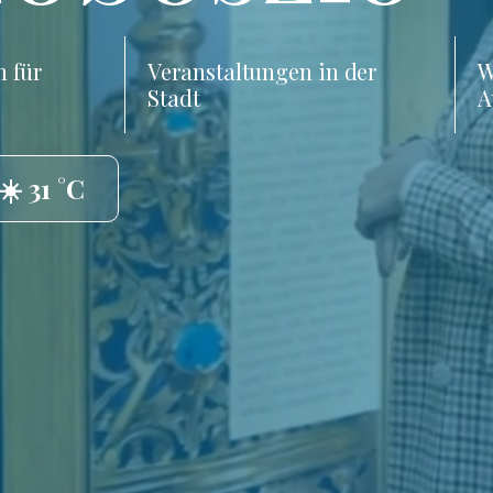
 für
Veranstaltungen in der
W
Stadt
A
☀️ 31 °C