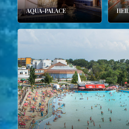
AQUA-PALACE
HEI