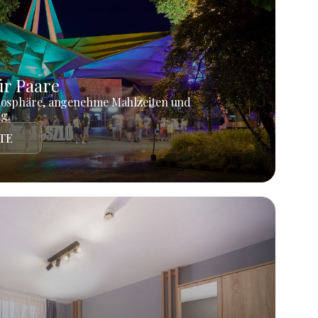
r Paare
mosphäre, angenehme Mahlzeiten und
g.
TE