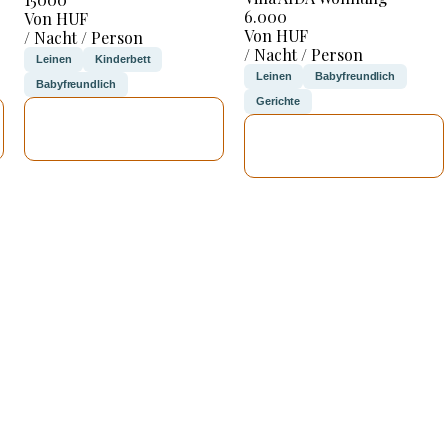
6.000
Von HUF
Von HUF
/ Nacht / Person
/ Nacht / Person
Leinen
Kinderbett
Leinen
Babyfreundlich
Babyfreundlich
Gerichte
ICH WERDE
ICH WERDE
PRÜFEN
PRÜFEN