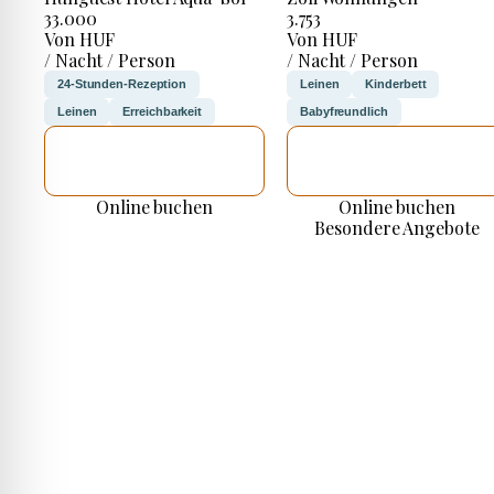
33.000
3.753
Von HUF
Von HUF
/ Nacht / Person
/ Nacht / Person
24-Stunden-Rezeption
Leinen
Kinderbett
Leinen
Erreichbarkeit
Babyfreundlich
ICH WERDE
ICH WERDE
PRÜFEN
PRÜFEN
Online buchen
Online buchen
Besondere Angebote