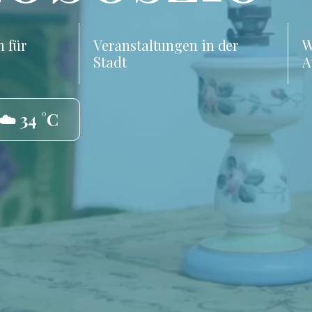
 für
Veranstaltungen in der
W
Stadt
A
☁️ 34 °C