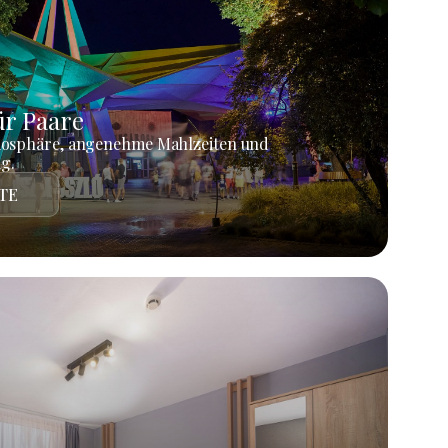
r Paare
mosphäre, angenehme Mahlzeiten und
g.
TE