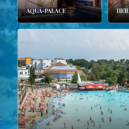
AQUA-PALACE
HEI