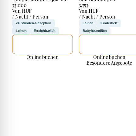
33.000
3.753
Von HUF
Von HUF
/ Nacht / Person
/ Nacht / Person
24-Stunden-Rezeption
Leinen
Kinderbett
Leinen
Erreichbarkeit
Babyfreundlich
ICH WERDE
ICH WERDE
PRÜFEN
PRÜFEN
Online buchen
Online buchen
Besondere Angebote