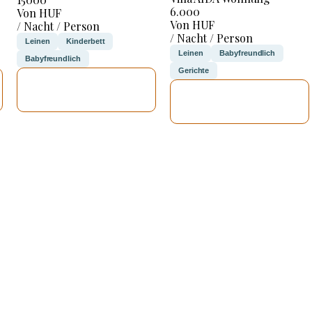
6.000
Von HUF
Von HUF
/ Nacht / Person
/ Nacht / Person
Leinen
Kinderbett
Leinen
Babyfreundlich
Babyfreundlich
Gerichte
ICH WERDE
ICH WERDE
PRÜFEN
PRÜFEN