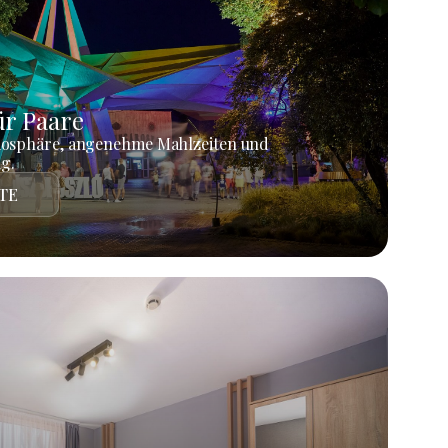
r Paare
mosphäre, angenehme Mahlzeiten und
g.
TE