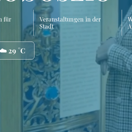
 für
Veranstaltungen in der
W
Stadt
A
☁️ 29 °C