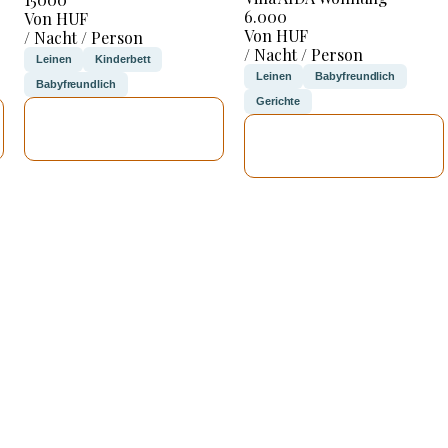
6.000
Von HUF
Von HUF
/ Nacht / Person
/ Nacht / Person
Leinen
Kinderbett
Leinen
Babyfreundlich
Babyfreundlich
Gerichte
ICH WERDE
ICH WERDE
PRÜFEN
PRÜFEN