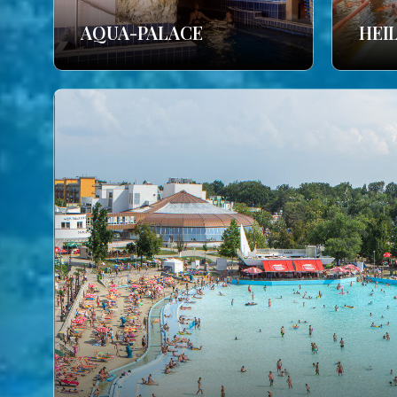
AQUA-PALACE
HEI