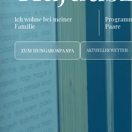
Ich wohne bei meiner
Programm
Familie
Paare
ZUM HUNGAROSPA SPA
AKTUELLES WETTER: