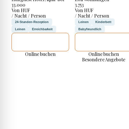
33.000
3.753
Von HUF
Von HUF
/ Nacht / Person
/ Nacht / Person
24-Stunden-Rezeption
Leinen
Kinderbett
Leinen
Erreichbarkeit
Babyfreundlich
ICH WERDE
ICH WERDE
PRÜFEN
PRÜFEN
Online buchen
Online buchen
Besondere Angebote