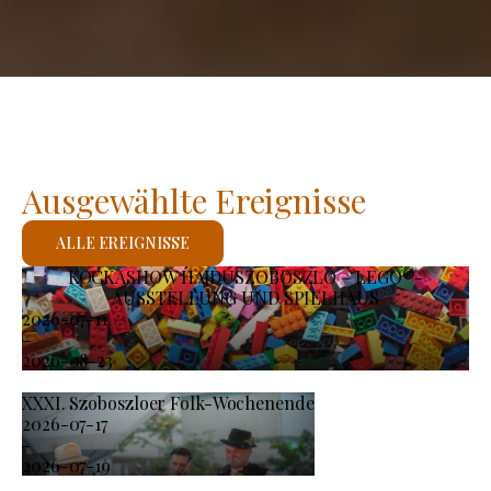
Ausgewählte Ereignisse
ALLE EREIGNISSE
KOCKASHOW HAJDÚSZOBOSZLÓ – LEGO®-
AUSSTELLUNG UND SPIELHAUS
2026-07-11
-
2026-08-23
XXXI. Szoboszloer Folk-Wochenende
2026-07-17
-
2026-07-19