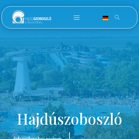
Hajdúszoboszló
Ich wohne bei meiner