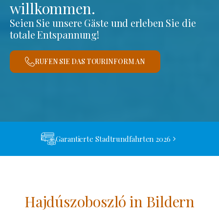
willkommen.
Seien Sie unsere Gäste und erleben Sie die
totale Entspannung!
RUFEN SIE DAS TOURINFORM AN
Garantierte Stadtrundfahrten 2026
Hajdúszoboszló in Bildern