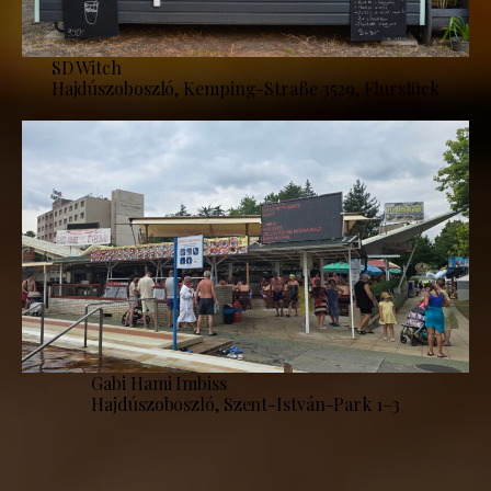
SD Witch
Hajdúszoboszló, Kemping-Straße 3529, Flurstück
Gabi Hami Imbiss
Hajdúszoboszló, Szent-István-Park 1–3