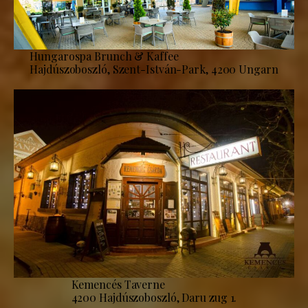
Hungarospa Brunch & Kaffee
Hajdúszoboszló, Szent-István-Park, 4200 Ungarn
Kemencés Taverne
4200 Hajdúszoboszló, Daru zug 1.