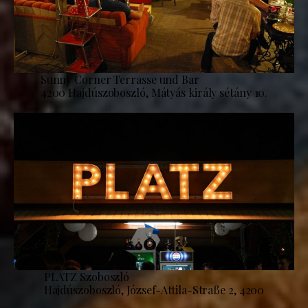
Sunny Corner Terrasse und Bar
4200 Hajdúszoboszló, Mátyás király sétány 10.
PLATZ Szoboszló
Hajdúszoboszló, József-Attila-Straße 2, 4200