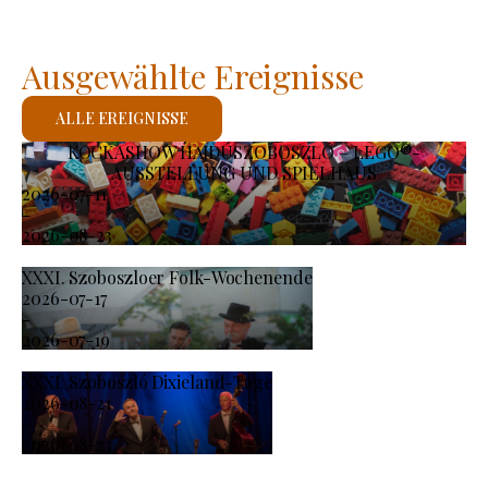
Ausgewählte Ereignisse
ALLE EREIGNISSE
KOCKASHOW HAJDÚSZOBOSZLÓ – LEGO®-
AUSSTELLUNG UND SPIELHAUS
2026-07-11
-
2026-08-23
XXXI. Szoboszloer Folk-Wochenende
2026-07-17
-
2026-07-19
XXXI. Szoboszló Dixieland-Tage
2026-08-21
-
2026-08-23