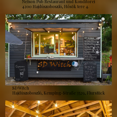
Nelson Pub Restaurant und Konditorei
4200 Hajdúszoboszló, Hősök tere 4.
SD Witch
Hajdúszoboszló, Kemping-Straße 3529, Flurstück