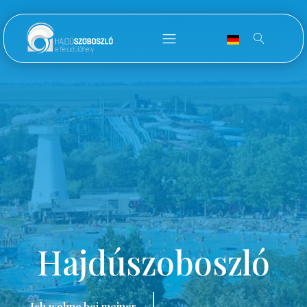
Hajdúszoboszló
Ich wohne bei meiner