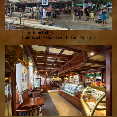
Gabi Hami Imbiss
Hajdúszoboszló, Szent-István-Park 1–3