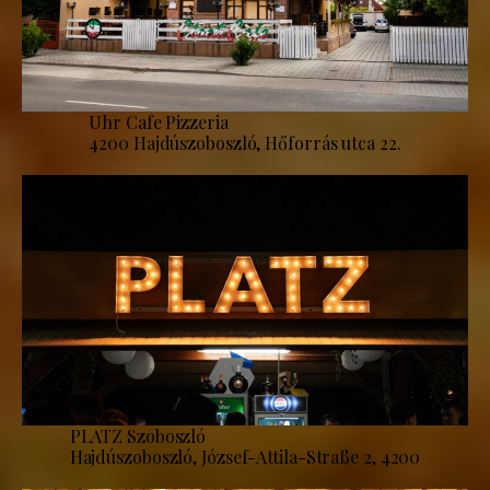
Uhr Cafe Pizzeria
4200 Hajdúszoboszló, Hőforrás utca 22.
PLATZ Szoboszló
Hajdúszoboszló, József-Attila-Straße 2, 4200