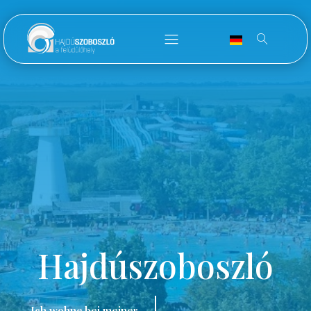
Hajdúszoboszló
Ich wohne bei meiner