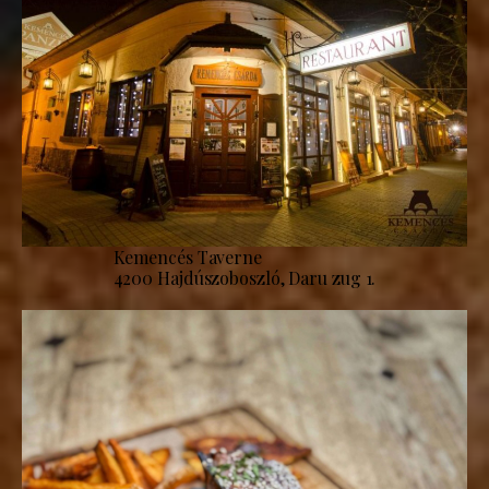
Kemencés Taverne
4200 Hajdúszoboszló, Daru zug 1.