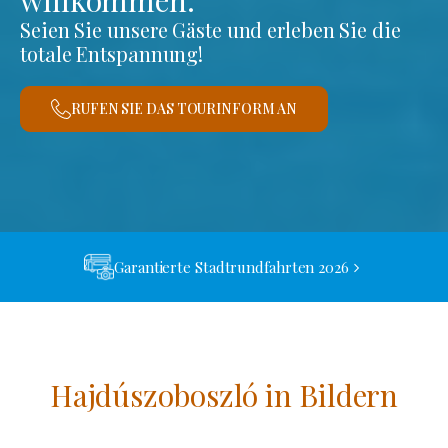
willkommen.
Seien Sie unsere Gäste und erleben Sie die
totale Entspannung!
RUFEN SIE DAS TOURINFORM AN
Garantierte Stadtrundfahrten 2026
Hajdúszoboszló in Bildern