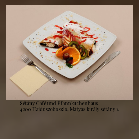
Sétány Café und Pfannkuchenhaus
4200 Hajdúszoboszló, Mátyás király sétány 1.