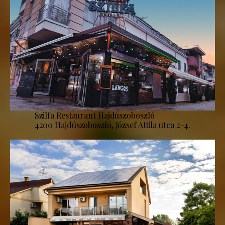
Szilfa Restaurant Hajdúszoboszló
4200 Hajdúszoboszló, József Attila utca 2-4.