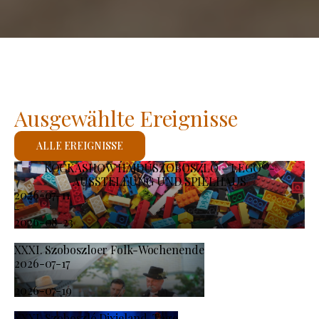
Ausgewählte Ereignisse
ALLE EREIGNISSE
KOCKASHOW HAJDÚSZOBOSZLÓ – LEGO®-
AUSSTELLUNG UND SPIELHAUS
2026-07-11
-
2026-08-23
XXXI. Szoboszloer Folk-Wochenende
2026-07-17
-
2026-07-19
XXXI. Szoboszló Dixieland-Tage