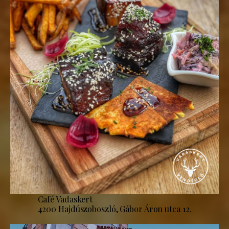
Café Vadaskert
4200 Hajdúszoboszló, Gábor Áron utca 12.