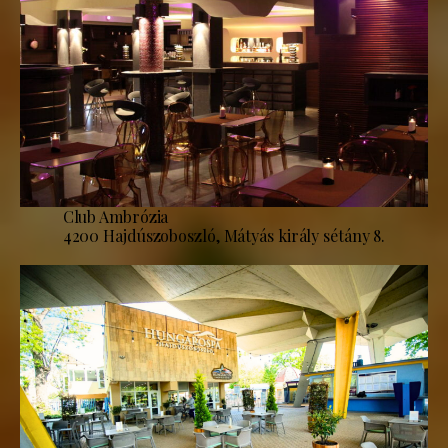
Club Ambrózia
4200 Hajdúszoboszló, Mátyás király sétány 8.