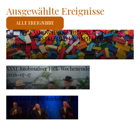
Ausgewählte Ereignisse
ALLE EREIGNISSE
KOCKASHOW HAJDÚSZOBOSZLÓ – LEGO®-
AUSSTELLUNG UND SPIELHAUS
2026-07-11
-
2026-08-23
XXXI. Szoboszloer Folk-Wochenende
2026-07-17
-
2026-07-19
XXXI. Szoboszló Dixieland-Tage
2026-08-21
-
2026-08-23