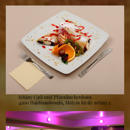
Sétány Café und Pfannkuchenhaus
4200 Hajdúszoboszló, Mátyás király sétány 1.