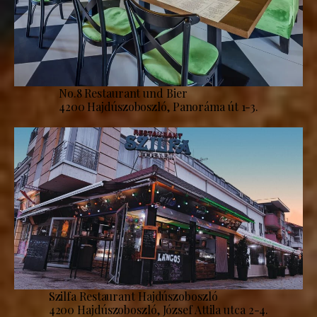
No.8 Restaurant und Bier
4200 Hajdúszoboszló, Panoráma út 1-3.
Szilfa Restaurant Hajdúszoboszló
4200 Hajdúszoboszló, József Attila utca 2-4.