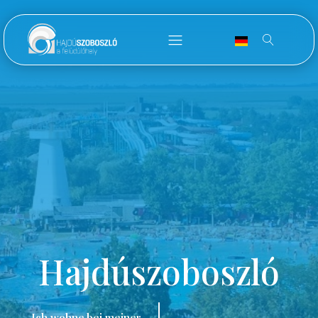
Hajdúszoboszló
Ich wohne bei meiner