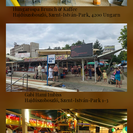
Hungarospa Brunch & Kaffee
Hajdúszoboszló, Szent-István-Park, 4200 Ungarn
Gabi Hami Imbiss
Hajdúszoboszló, Szent-István-Park 1–3