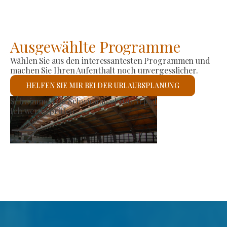
Ausgewählte Programme
Wählen Sie aus den interessantesten Programmen und
machen Sie Ihren Aufenthalt noch unvergesslicher.
HELFEN SIE MIR BEI DER URLAUBSPLANUNG
arkt
Römisch-kathol
prüfen
Ich werde prü