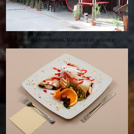
Mátyás Weinbar
4200 Hajdúszoboszló, Mátyás király sétány 17.