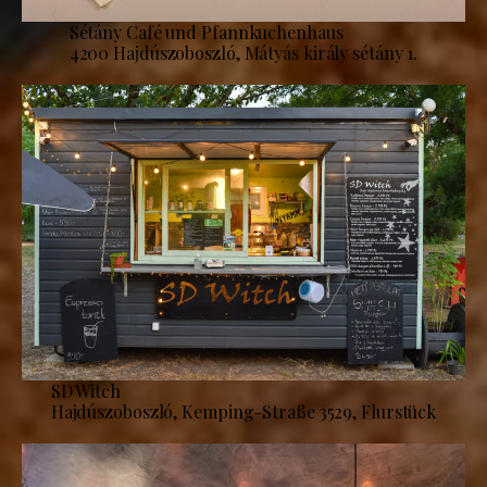
Sétány Café und Pfannkuchenhaus
4200 Hajdúszoboszló, Mátyás király sétány 1.
SD Witch
Hajdúszoboszló, Kemping-Straße 3529, Flurstück