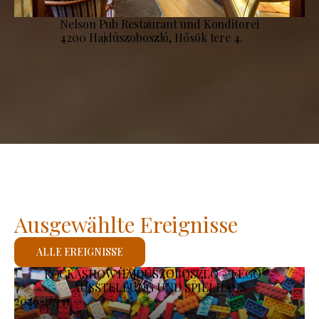
Nelson Pub Restaurant und Konditorei
4200 Hajdúszoboszló, Hősök tere 4.
Ausgewählte Ereignisse
ALLE EREIGNISSE
KOCKASHOW HAJDÚSZOBOSZLÓ – LEGO®-
AUSSTELLUNG UND SPIELHAUS
2026-07-11
-