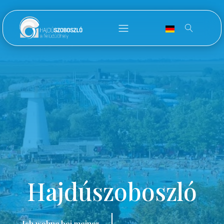
Hajdúszoboszló
Ich wohne bei meiner