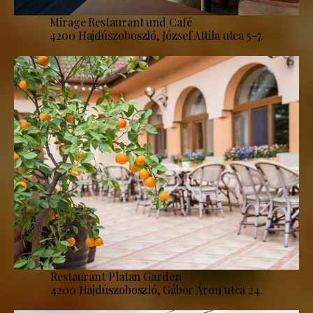
Mirage Restaurant und Café
4200 Hajdúszoboszló, József Attila utca 5-7.
Restaurant Platan Garden
4200 Hajdúszoboszló, Gábor Áron utca 24.