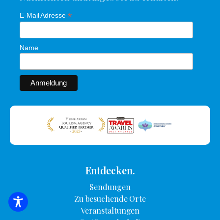
*
E-Mail Adresse
Name
Entdecken.
Sendungen
Zu besuchende Orte
SUCHE NACH UNTERKUNFT
Veranstaltungen