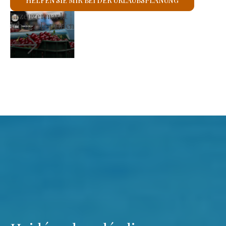
HELFEN SIE MIR BEI DER URLAUBSPLANUNG
Römisch-katholische Kirche St. László
Ich werde prüfen