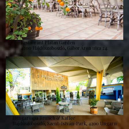
Restaurant Platan Garden
4200 Hajdúszoboszló, Gábor Áron utca 24.
Hungarospa Brunch & Kaffee
Hajdúszoboszló, Szent-István-Park, 4200 Ungarn