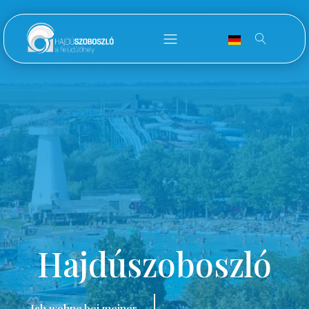
Hajdúszoboszló
Ich wohne bei meiner