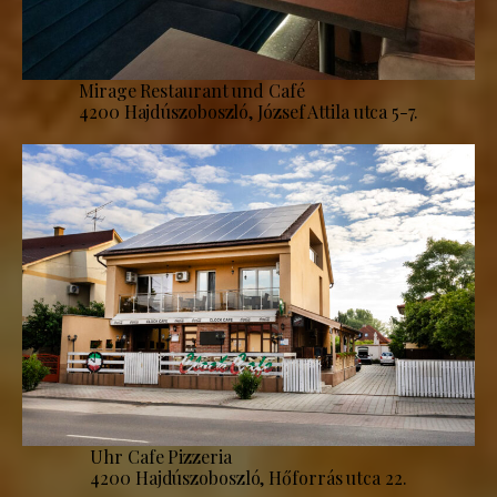
Mirage Restaurant und Café
4200 Hajdúszoboszló, József Attila utca 5-7.
Uhr Cafe Pizzeria
4200 Hajdúszoboszló, Hőforrás utca 22.