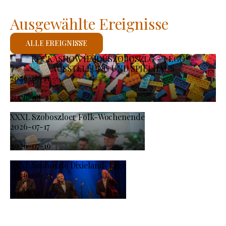
Ausgewählte Ereignisse
ALLE EREIGNISSE
KOCKASHOW HAJDÚSZOBOSZLÓ – LEGO®-
AUSSTELLUNG UND SPIELHAUS
2026-07-11
-
2026-08-23
XXXI. Szoboszloer Folk-Wochenende
2026-07-17
-
2026-07-19
XXXI. Szoboszló Dixieland-Tage
2026-08-21
-
2026-08-23