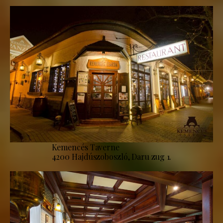
Kemencés Taverne
4200 Hajdúszoboszló, Daru zug 1.