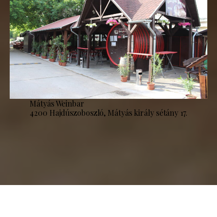
Mátyás Weinbar
4200 Hajdúszoboszló, Mátyás király sétány 17.