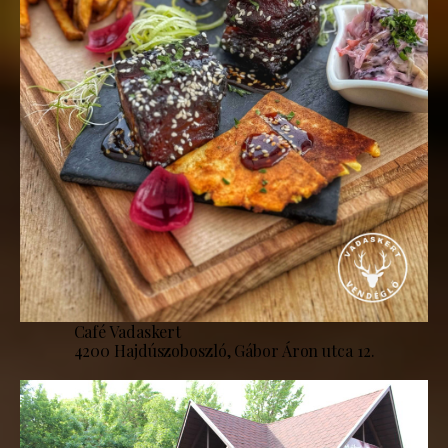
Café Vadaskert
4200 Hajdúszoboszló, Gábor Áron utca 12.