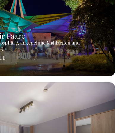
r Paare
mosphäre, angenehme Mahlzeiten und
g.
TE