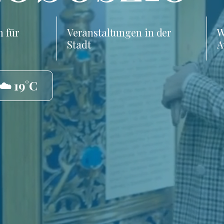
 für
Veranstaltungen in der
W
Stadt
A
☁️ 19°C