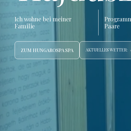
Ich wohne bei meiner
Programm
Familie
Paare
ZUM HUNGAROSPA SPA
AKTUELLES WETTER: