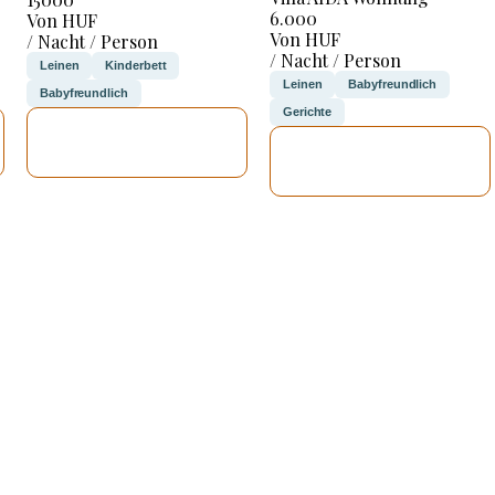
6.000
Von HUF
Von HUF
/ Nacht / Person
/ Nacht / Person
Leinen
Kinderbett
Leinen
Babyfreundlich
Babyfreundlich
Gerichte
ICH WERDE
ICH WERDE
PRÜFEN
PRÜFEN