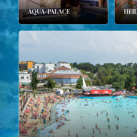
AQUA-PALACE
HEI