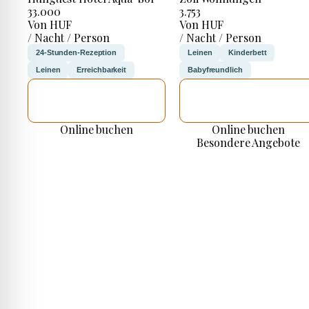
33.000
3.753
Von HUF
Von HUF
/ Nacht / Person
/ Nacht / Person
24-Stunden-Rezeption
Leinen
Kinderbett
Leinen
Erreichbarkeit
Babyfreundlich
ICH WERDE
ICH WERDE
PRÜFEN
PRÜFEN
Online buchen
Online buchen
Besondere Angebote