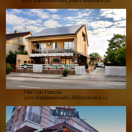
4200 Hajdúszoboszló, József Attila utca 20.
Uhr Cafe Pizzeria
4200 Hajdúszoboszló, Hőforrás utca 22.