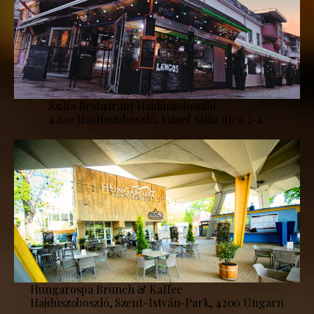
Szilfa Restaurant Hajdúszoboszló
4200 Hajdúszoboszló, József Attila utca 2-4.
Hungarospa Brunch & Kaffee
Hajdúszoboszló, Szent-István-Park, 4200 Ungarn