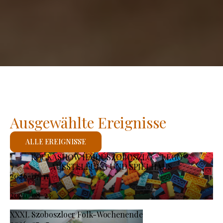
Ausgewählte Ereignisse
ALLE EREIGNISSE
KOCKASHOW HAJDÚSZOBOSZLÓ – LEGO®-
AUSSTELLUNG UND SPIELHAUS
2026-07-11
-
2026-08-23
XXXI. Szoboszloer Folk-Wochenende