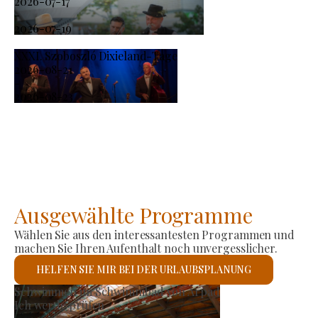
2026-07-17
-
2026-07-19
XXXI. Szoboszló Dixieland-Tage
2026-08-21
-
2026-08-23
Ausgewählte Programme
Wählen Sie aus den interessantesten Programmen und
machen Sie Ihren Aufenthalt noch unvergesslicher.
HELFEN SIE MIR BEI DER URLAUBSPLANUNG
Römisch-katholische Kirc
Ich werde prüfen