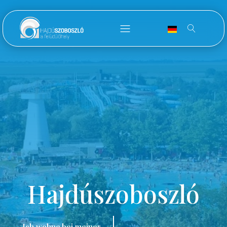
Hajdúszoboszló
Ich wohne bei meiner