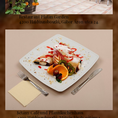
Restaurant Platan Garden
4200 Hajdúszoboszló, Gábor Áron utca 24.
Sétány Café und Pfannkuchenhaus
4200 Hajdúszoboszló, Mátyás király sétány 1.