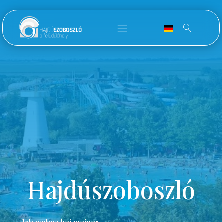
Hajdúszoboszló
Ich wohne bei meiner