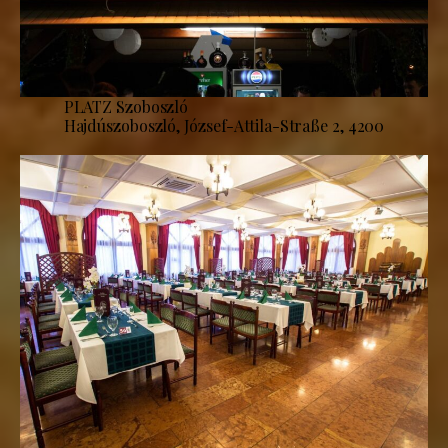
PLATZ Szoboszló
Hajdúszoboszló, József-Attila-Straße 2, 4200