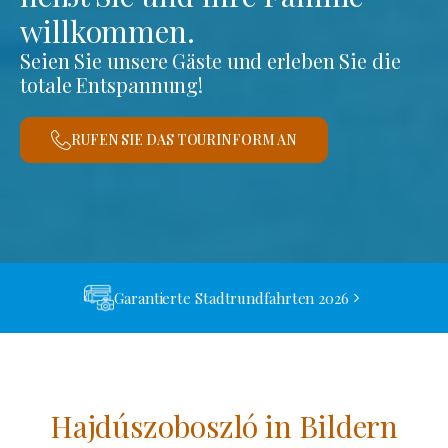
willkommen.
Seien Sie unsere Gäste und erleben Sie die
totale Entspannung!
RUFEN SIE DAS TOURINFORM AN
Garantierte Stadtrundfahrten 2026
Hajdúszoboszló in Bildern