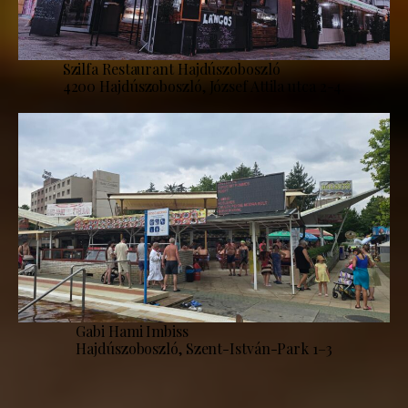
Szilfa Restaurant Hajdúszoboszló
4200 Hajdúszoboszló, József Attila utca 2-4.
Gabi Hami Imbiss
Hajdúszoboszló, Szent-István-Park 1–3