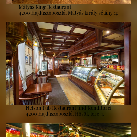
Mátyás King Restaurant
4200 Hajdúszoboszló, Mátyás király sétány 17.
Nelson Pub Restaurant und Konditorei
4200 Hajdúszoboszló, Hősök tere 4.