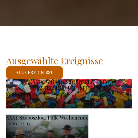
Ausgewählte Ereignisse
ALLE EREIGNISSE
KOCKASHOW HAJDÚSZOBOSZLÓ – LEGO®-
AUSSTELLUNG UND SPIELHAUS
2026-07-11
-
2026-08-23
XXXI. Szoboszloer Folk-Wochenende
2026-07-17
-
2026-07-19