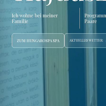
Ich wohne bei meiner
Programm
Familie
Paare
ZUM HUNGAROSPA SPA
AKTUELLES WETTER: