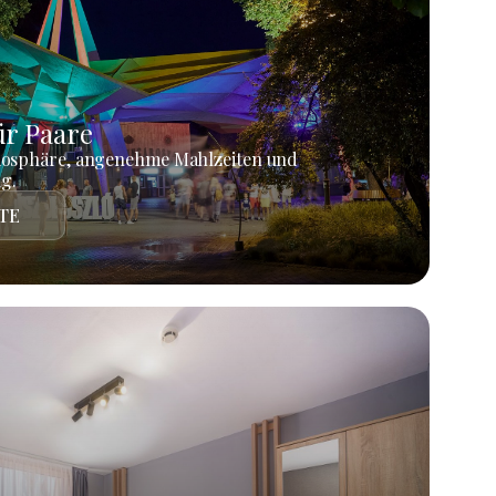
r Paare
mosphäre, angenehme Mahlzeiten und
g.
TE