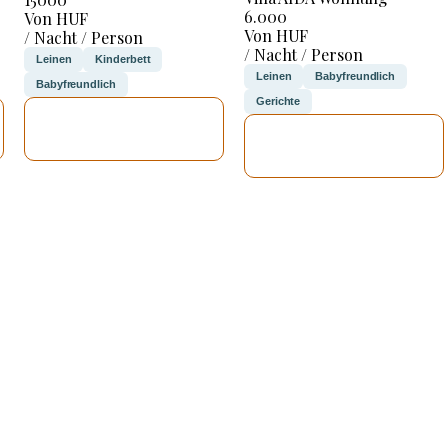
6.000
Von HUF
Von HUF
/ Nacht / Person
/ Nacht / Person
Leinen
Kinderbett
Leinen
Babyfreundlich
Babyfreundlich
Gerichte
ICH WERDE
ICH WERDE
PRÜFEN
PRÜFEN