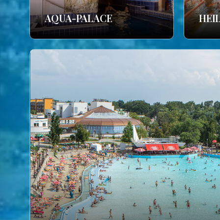
AQUA-PALACE
HEI