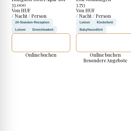
33.000
3.753
Von HUF
Von HUF
/ Nacht / Person
/ Nacht / Person
24-Stunden-Rezeption
Leinen
Kinderbett
Leinen
Erreichbarkeit
Babyfreundlich
ICH WERDE
ICH WERDE
PRÜFEN
PRÜFEN
Online buchen
Online buchen
Besondere Angebote