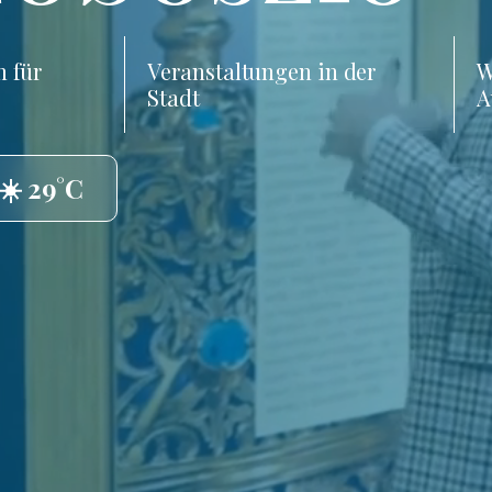
 für
Veranstaltungen in der
W
Stadt
A
☀️ 29°C