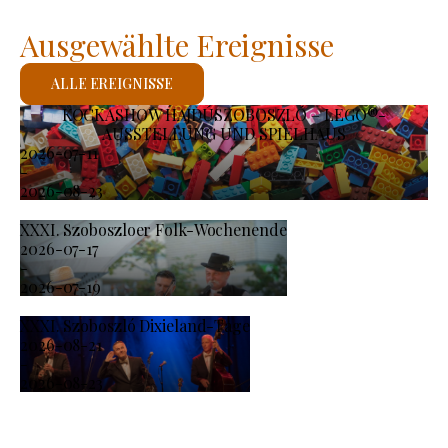
Ausgewählte Ereignisse
ALLE EREIGNISSE
KOCKASHOW HAJDÚSZOBOSZLÓ – LEGO®-
AUSSTELLUNG UND SPIELHAUS
2026-07-11
-
2026-08-23
XXXI. Szoboszloer Folk-Wochenende
2026-07-17
-
2026-07-19
XXXI. Szoboszló Dixieland-Tage
2026-08-21
-
2026-08-23