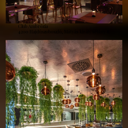
Club Ambrózia
4200 Hajdúszoboszló, Mátyás király sétány 8.