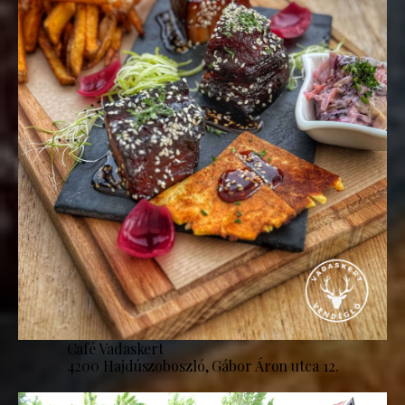
Café Vadaskert
4200 Hajdúszoboszló, Gábor Áron utca 12.