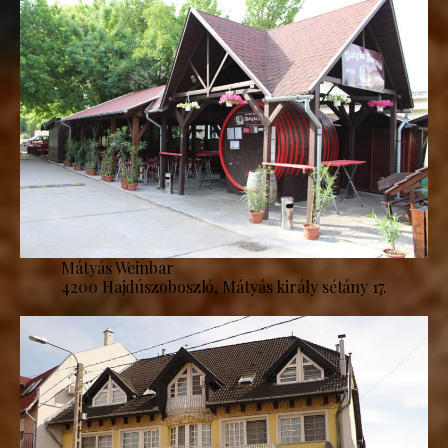
Mátyás Weinbar
4200 Hajdúszoboszló, Mátyás király sétány 17.