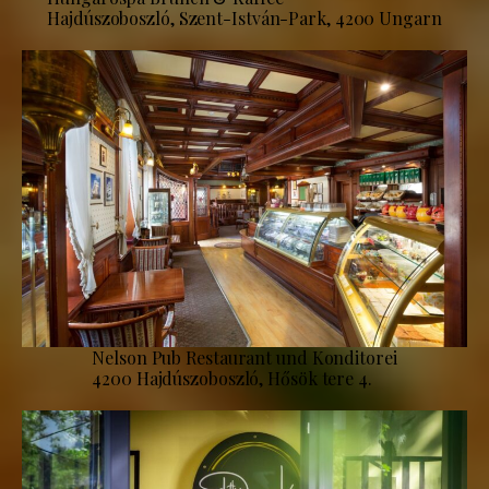
Hajdúszoboszló, Szent-István-Park, 4200 Ungarn
Nelson Pub Restaurant und Konditorei
4200 Hajdúszoboszló, Hősök tere 4.