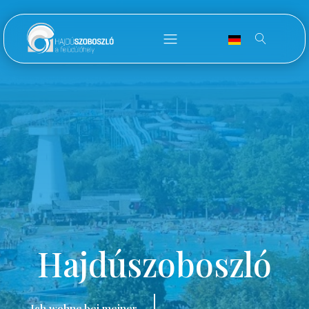
Hajdúszoboszló
Ich wohne bei meiner