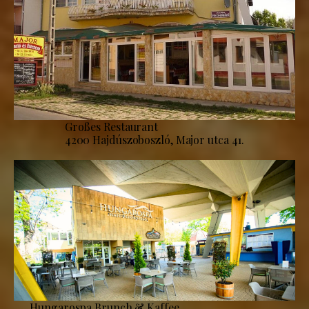
Großes Restaurant
4200 Hajdúszoboszló, Major utca 41.
Hungarospa Brunch & Kaffee