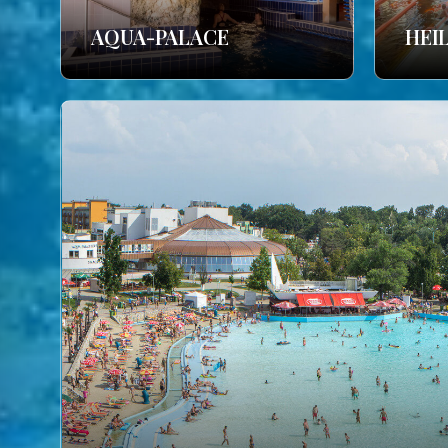
AQUA-PALACE
HEI