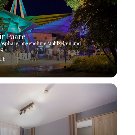
r Paare
mosphäre, angenehme Mahlzeiten und
g.
TE