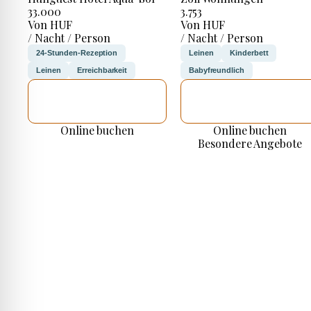
33.000
3.753
Von HUF
Von HUF
/ Nacht / Person
/ Nacht / Person
24-Stunden-Rezeption
Leinen
Kinderbett
Leinen
Erreichbarkeit
Babyfreundlich
ICH WERDE
ICH WERDE
PRÜFEN
PRÜFEN
Online buchen
Online buchen
Besondere Angebote