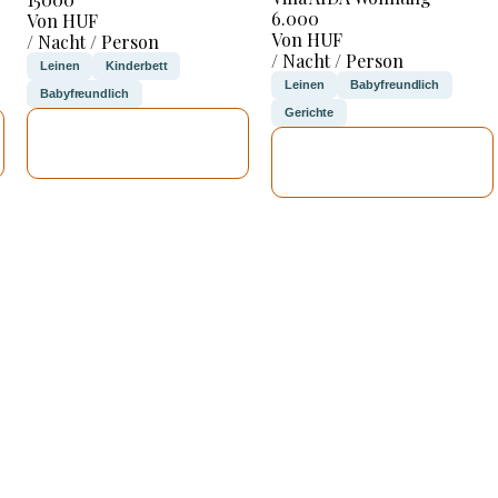
6.000
Von HUF
Von HUF
/ Nacht / Person
/ Nacht / Person
Leinen
Kinderbett
Leinen
Babyfreundlich
Babyfreundlich
Gerichte
ICH WERDE
ICH WERDE
PRÜFEN
PRÜFEN