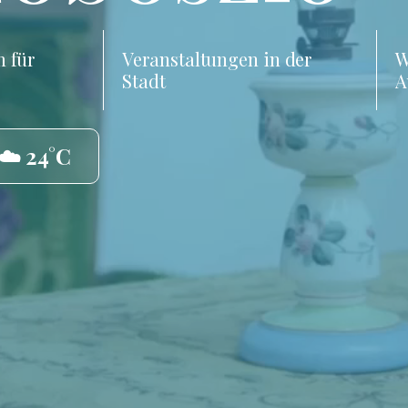
 für
Veranstaltungen in der
W
Stadt
A
☁️ 24°C