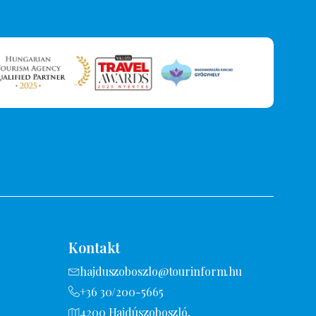
Kontakt
hajduszoboszlo@tourinform.hu
+36 30/200-5665
4200 Hajdúszoboszló,