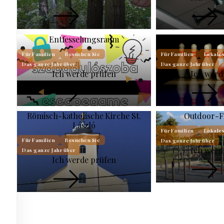
Entfesselungsraum
Bowling im 
Für Familien
Besuchen Sie
Für Familien
Lokale
Das ganze Jahr über
Das ganze Jahr über
Ich werde prüfen
Ich werd
Römisch-katholische Kirche St.
Outdoor-F
László
Für Familien
Lokale
Für Familien
Besuchen Sie
Das ganze Jahr über
Ich werd
Das ganze Jahr über
Ich werde prüfen