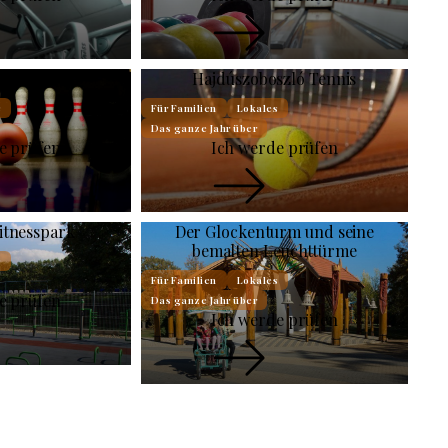
Hotel Silver
Hajdúszoboszló Tennis
s
Für Familien
Lokales
Das ganze Jahr über
e prüfen
Ich werde prüfen
itnesspark
Der Glockenturm und seine
bemalten Leuchttürme
s
Für Familien
Lokales
e prüfen
Das ganze Jahr über
Ich werde prüfen