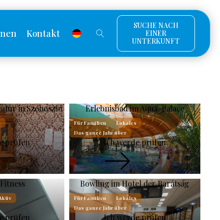
SUCHE NACH
onen
Kontakt
EINER
UNTERKUNFT
ratur in Szoboszló
Erlebnisbad im Aqua-Palace
s
Für Familien
Lokales
Das ganze Jahr über
e prüfen
Ich werde prüfen
Fitness
Bowling im Hotel der Barátság
Aktiv
Für Familien
Lokales
Das ganze Jahr über
e prüfen
Ich werde prüfen