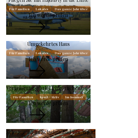
Für Familien
Lokales
Das ganze Jahr über
Ich werde prüfen
Umgekehrtes Haus
Für Familien
Lokales
Das ganze Jahr über
Ich werde prüfen
Vergnügungspark Eichhörnchenland
Für Familien
Sport / Aktiv
Im Sommer
Ich werde prüfen
Schwimmen im Schwimmbad von Árpád