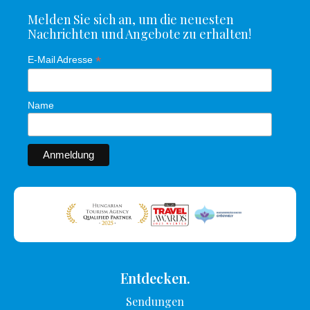
Melden Sie sich an, um die neuesten
Nachrichten und Angebote zu erhalten!
*
E-Mail Adresse
Name
Entdecken.
Sendungen