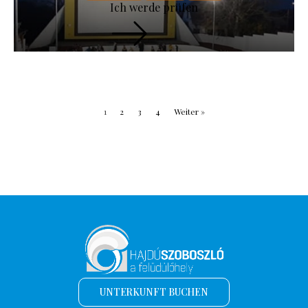
Ich werde prüfen
1
2
3
4
Weiter »
UNTERKUNFT BUCHEN