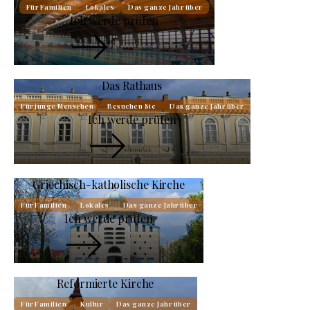
Für Familien
Lokales
Das ganze Jahr über
Ich werde prüfen
Das Rathaus
Für junge Menschen
Besuchen Sie
Das ganze Jahr über
Ich werde prüfen
Griechisch-katholische Kirche
Für Familien
Lokales
Das ganze Jahr über
Ich werde prüfen
Reformierte Kirche
Für Familien
Kultur
Das ganze Jahr über