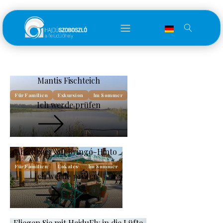
Mantis Fischteich
Für Familien
Exkursion
Im Sommer
Ich werde prüfen
Abenteuer auf Bringó-Hinto
Für Familien
Lokales
Im Sommer
Ich werde prüfen
Fliegen Sie mit HajduFly in die Lüfte