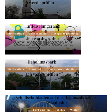
Ich werde prüfen
Entfesselungsraum
Für Familien
Besuchen Sie
Das ganze Jahr über
Ich werde prüfen
Erholungspark
Für Familien
Sport / Aktiv
Das ganze Jahr über
Ich werde prüfen
Schlittschuhlaufen auf der Hajdúszoboszlóer
Eislaufbahn
Für Familien
Lokales
Winter