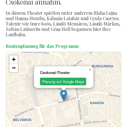
Csokonai annahm.
In diesem Theater spielten unter anderem Blaha Lujza
und Hanna Honthy, Kálmán Latabár und Gyula Csortos.
Talente wie Imre Soós, László Mensáros, László Márkus,
Zoltán Latinovits und Géza Hofi begannen hier ihre
Laufbahn.
Routenplanung für das Programm
+
−
×
Csokonai-Theater
Planung auf Google Maps