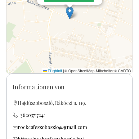
Flugblatt
|
© OpenStreetMap-Mitarbeiter © CARTO
Informationen von
Hajdúszoboszló, Rákóczi u. 119.
+36203717241
rockcafeszoboszlo@gmail.com