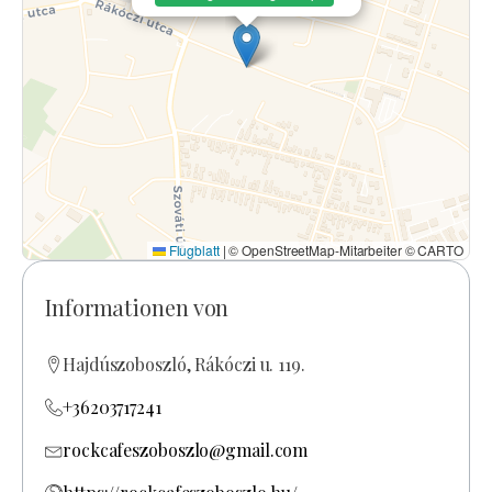
Flugblatt
|
© OpenStreetMap-Mitarbeiter © CARTO
Informationen von
Hajdúszoboszló, Rákóczi u. 119.
+36203717241
rockcafeszoboszlo@gmail.com