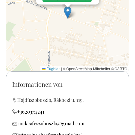
Flugblatt
|
© OpenStreetMap-Mitarbeiter © CARTO
Informationen von
Hajdúszoboszló, Rákóczi u. 119.
+36203717241
rockcafeszoboszlo@gmail.com