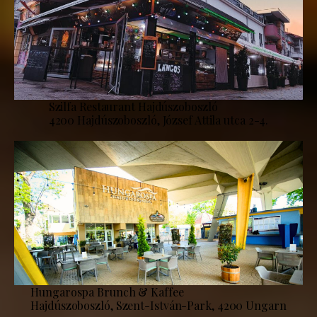
Szilfa Restaurant Hajdúszoboszló
4200 Hajdúszoboszló, József Attila utca 2-4.
Hungarospa Brunch & Kaffee
Hajdúszoboszló, Szent-István-Park, 4200 Ungarn