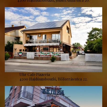
4200 Hajdúszoboszló, József Attila utca 20.
Uhr Cafe Pizzeria
4200 Hajdúszoboszló, Hőforrás utca 22.