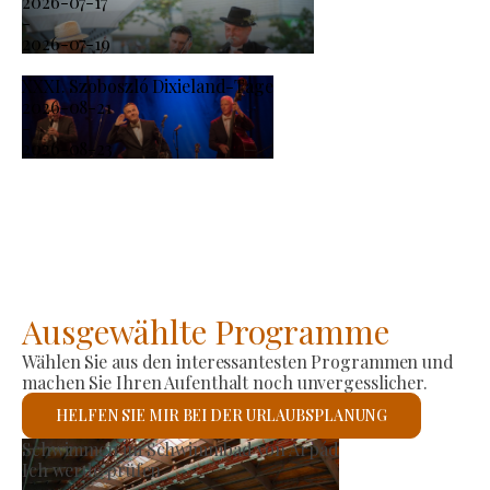
2026-07-17
-
2026-07-19
XXXI. Szoboszló Dixieland-Tage
2026-08-21
-
2026-08-23
Ausgewählte Programme
Wählen Sie aus den interessantesten Programmen und
machen Sie Ihren Aufenthalt noch unvergesslicher.
HELFEN SIE MIR BEI DER URLAUBSPLANUNG
Römisch-katholische Kirche S
Ich werde prüfen