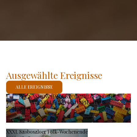
Ausgewählte Ereignisse
ALLE EREIGNISSE
KOCKASHOW HAJDÚSZOBOSZLÓ – LEGO®-
AUSSTELLUNG UND SPIELHAUS
2026-07-11
-
2026-08-23
XXXI. Szoboszloer Folk-Wochenende