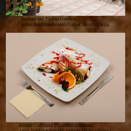
Restaurant Platan Garden
4200 Hajdúszoboszló, Gábor Áron utca 24.
Sétány Café und Pfannkuchenhaus
4200 Hajdúszoboszló, Mátyás király sétány 1.