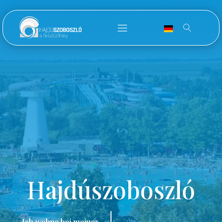
Hajdúszoboszló
Ich wohne bei meiner