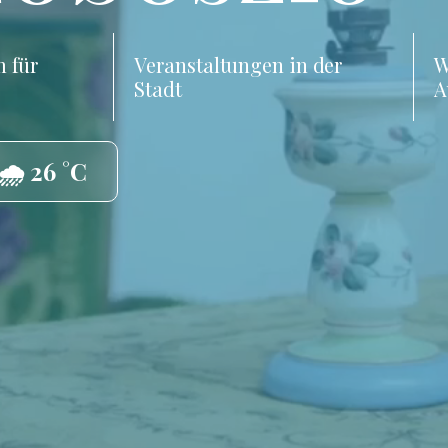
 für
Veranstaltungen in der
W
Stadt
A
🌧️ 26 °C