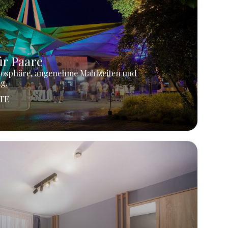
r Paare
mosphäre, angenehme Mahlzeiten und
g.
TE