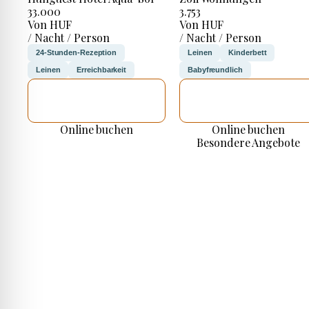
33.000
3.753
Von HUF
Von HUF
/ Nacht / Person
/ Nacht / Person
24-Stunden-Rezeption
Leinen
Kinderbett
Leinen
Erreichbarkeit
Babyfreundlich
ICH WERDE
ICH WERDE
PRÜFEN
PRÜFEN
Online buchen
Online buchen
Besondere Angebote