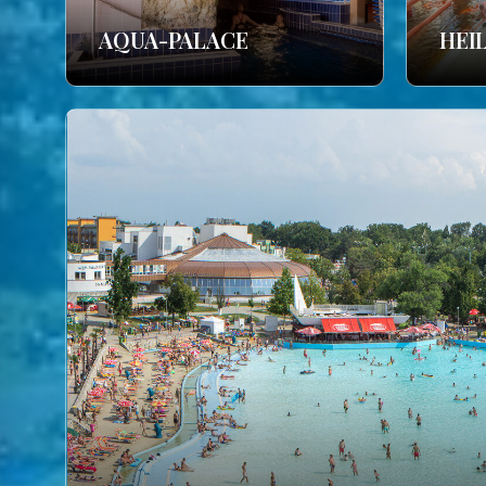
AQUA-PALACE
HEI