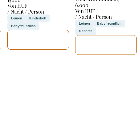
6.000
Von HUF
Von HUF
/ Nacht / Person
/ Nacht / Person
Leinen
Kinderbett
Leinen
Babyfreundlich
Babyfreundlich
Gerichte
ICH WERDE
ICH WERDE
PRÜFEN
PRÜFEN