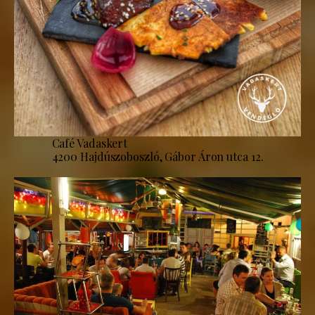
Café Vadaskert
4200 Hajdúszoboszló, Gábor Áron utca 12.