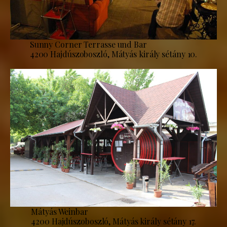
Sunny Corner Terrasse und Bar
4200 Hajdúszoboszló, Mátyás király sétány 10.
Mátyás Weinbar
4200 Hajdúszoboszló, Mátyás király sétány 17.