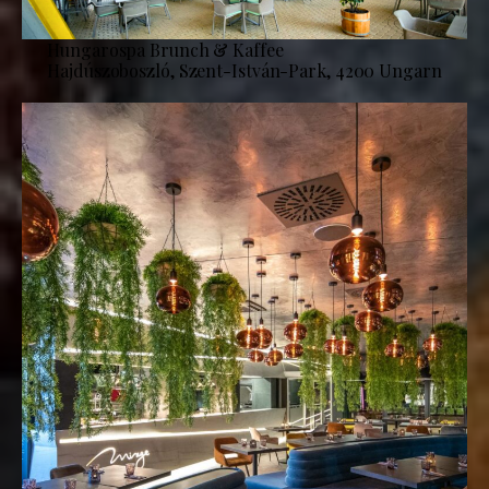
Hungarospa Brunch & Kaffee
Hajdúszoboszló, Szent-István-Park, 4200 Ungarn