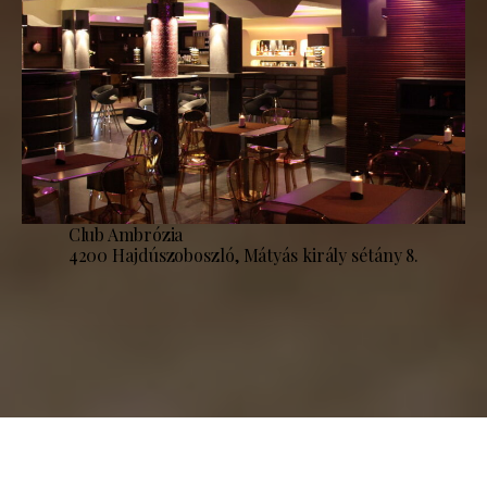
Club Ambrózia
4200 Hajdúszoboszló, Mátyás király sétány 8.