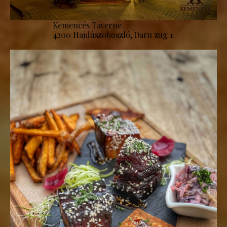
Kemencés Taverne
4200 Hajdúszoboszló, Daru zug 1.