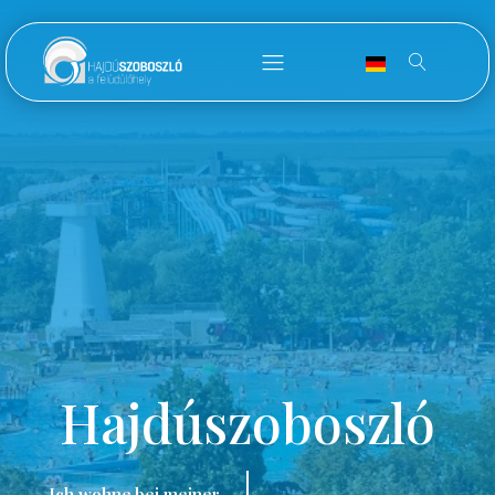
Hajdúszoboszló
Ich wohne bei meiner