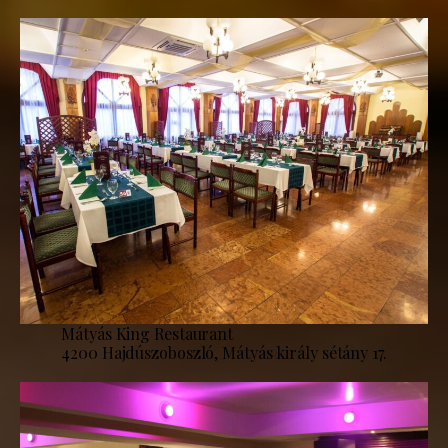
Mátyás King Restaurant
4200 Hajdúszoboszló, Mátyás király sétány 17.