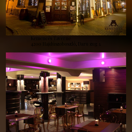
Kemencés Taverne
4200 Hajdúszoboszló, Daru zug 1.