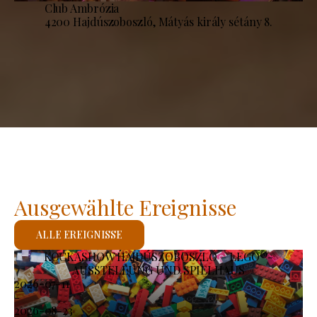
Club Ambrózia
4200 Hajdúszoboszló, Mátyás király sétány 8.
Ausgewählte Ereignisse
ALLE EREIGNISSE
KOCKASHOW HAJDÚSZOBOSZLÓ – LEGO®-
AUSSTELLUNG UND SPIELHAUS
2026-07-11
-
2026-08-23