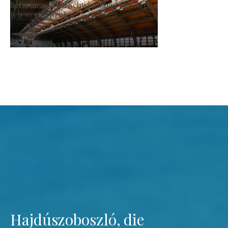
Erzeugermarkt
Ich werde prüfen
Hajdúszoboszló, die