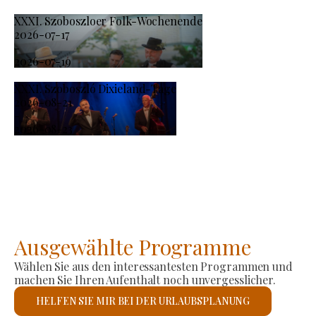
XXXI. Szoboszloer Folk-Wochenende
2026-07-17
-
2026-07-19
XXXI. Szoboszló Dixieland-Tage
2026-08-21
-
2026-08-23
Ausgewählte Programme
Wählen Sie aus den interessantesten Programmen und
machen Sie Ihren Aufenthalt noch unvergesslicher.
HELFEN SIE MIR BEI DER URLAUBSPLANUNG