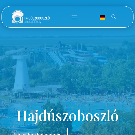
Hajdúszoboszló
Ich wohne bei meiner