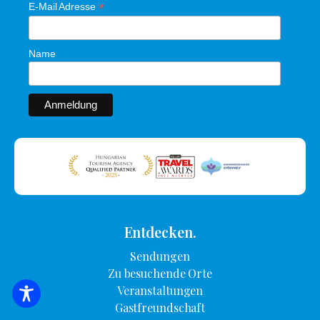
*
E-Mail Adresse
Name
Entdecken.
Sendungen
Zu besuchende Orte
Veranstaltungen
SUCHE NACH UNTERKUNFT
Gastfreundschaft