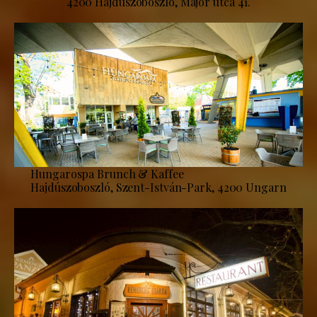
4200 Hajdúszoboszló, Major utca 41.
Hungarospa Brunch & Kaffee
Hajdúszoboszló, Szent-István-Park, 4200 Ungarn