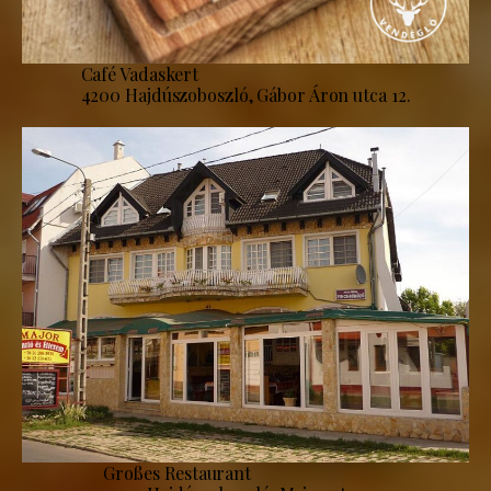
Café Vadaskert
4200 Hajdúszoboszló, Gábor Áron utca 12.
Großes Restaurant