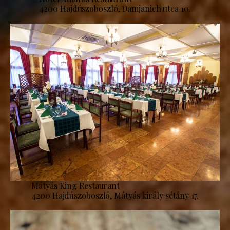
4200 Hajdúszoboszló, Damjanich utca 10.
Mátyás King Restaurant
4200 Hajdúszoboszló, Mátyás király sétány 17.