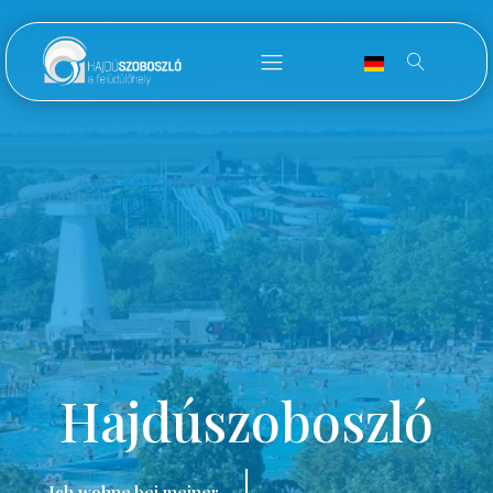
Hajdúszoboszló
Ich wohne bei meiner