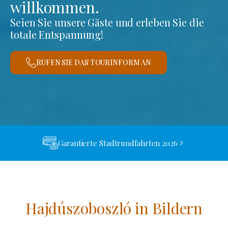
willkommen.
Seien Sie unsere Gäste und erleben Sie die
totale Entspannung!
RUFEN SIE DAS TOURINFORM AN
Garantierte Stadtrundfahrten 2026
Hajdúszoboszló in Bildern