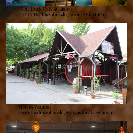
The Duck Café & Bistro
4200 Hajdúszoboszló, József Attila utca 20.
Mátyás Weinbar
4200 Hajdúszoboszló, Mátyás király sétány 17.