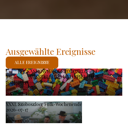
Ausgewählte Ereignisse
ALLE EREIGNISSE
KOCKASHOW HAJDÚSZOBOSZLÓ – LEGO®-
AUSSTELLUNG UND SPIELHAUS
2026-07-11
-
2026-08-23
XXXI. Szoboszloer Folk-Wochenende
2026-07-17
-
2026-07-19