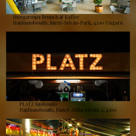
Hungarospa Brunch & Kaffee
Hajdúszoboszló, Szent-István-Park, 4200 Ungarn
PLATZ Szoboszló
Hajdúszoboszló, József-Attila-Straße 2, 4200