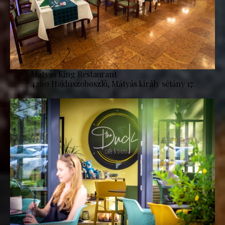
Mátyás King Restaurant
4200 Hajdúszoboszló, Mátyás király sétány 17.