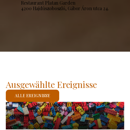
Restaurant Platan Garden
4200 Hajdúszoboszló, Gábor Áron utca 24.
Ausgewählte Ereignisse
ALLE EREIGNISSE
KOCKASHOW HAJDÚSZOBOSZLÓ – LEGO®-
AUSSTELLUNG UND SPIELHAUS
2026-07-11
-
2026-08-23