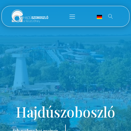
Hajdúszoboszló
Ich wohne bei meiner