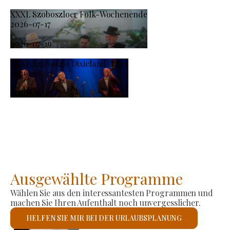
XXXI. Szoboszloer Folk-Wochenende
2026-07-17
-
2026-07-19
XXXI. Szoboszló Dixieland-Tage
2026-08-21
-
2026-08-23
Ausgewählte Programme
Wählen Sie aus den interessantesten Programmen und
machen Sie Ihren Aufenthalt noch unvergesslicher.
HELFEN SIE MIR BEI DER URLAUBSPLANUNG