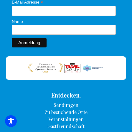
*
E-Mail Adresse
Name
Entdecken.
Sendungen
Zu besuchende Orte
Veranstaltungen
SUCHE NACH UNTERKUNFT
Gastfreundschaft