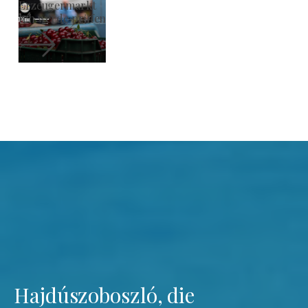
Römisch-katholische Kirche St. László
Ich werde prüfen
Hajdúszoboszló, die