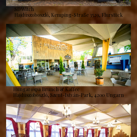
SD Witch
Hajdúszoboszló, Kemping-Straße 3529, Flurstück
Hungarospa Brunch & Kaffee
Hajdúszoboszló, Szent-István-Park, 4200 Ungarn