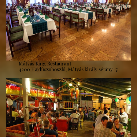
Mátyás King Restaurant
4200 Hajdúszoboszló, Mátyás király sétány 17.