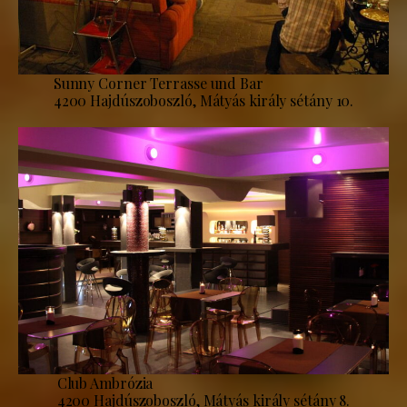
Sunny Corner Terrasse und Bar
4200 Hajdúszoboszló, Mátyás király sétány 10.
Club Ambrózia
4200 Hajdúszoboszló, Mátyás király sétány 8.