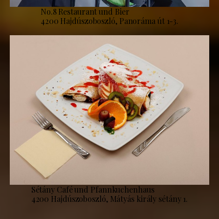
No.8 Restaurant und Bier
4200 Hajdúszoboszló, Panoráma út 1-3.
Sétány Café und Pfannkuchenhaus
4200 Hajdúszoboszló, Mátyás király sétány 1.