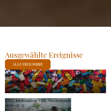
Ausgewählte Ereignisse
ALLE EREIGNISSE
KOCKASHOW HAJDÚSZOBOSZLÓ – LEGO®-
AUSSTELLUNG UND SPIELHAUS
2026-07-11
-
2026-08-23
XXXI. Szoboszloer Folk-Wochenende
2026-07-17
-