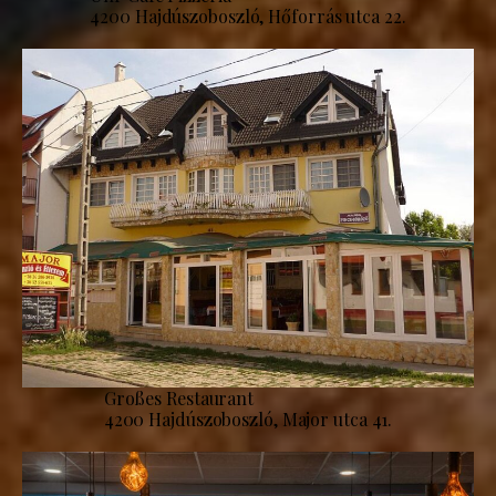
4200 Hajdúszoboszló, Hőforrás utca 22.
Großes Restaurant
4200 Hajdúszoboszló, Major utca 41.