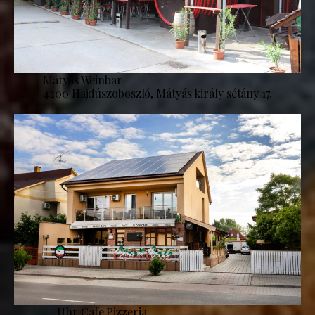
Mátyás Weinbar
4200 Hajdúszoboszló, Mátyás király sétány 17.
Uhr Cafe Pizzeria