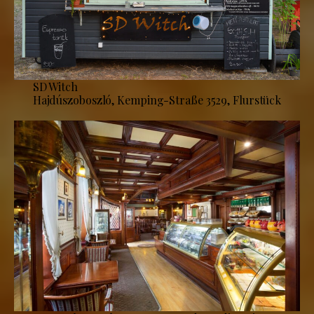
SD Witch
Hajdúszoboszló, Kemping-Straße 3529, Flurstück