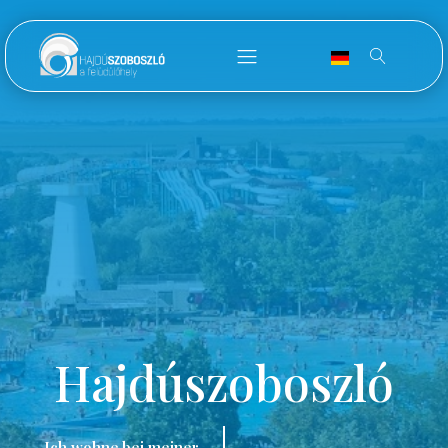
Hajdúszoboszló
Ich wohne bei meiner