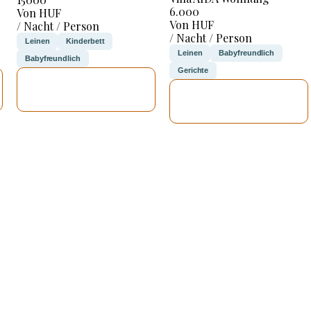
6.000
Von HUF
Von HUF
/ Nacht / Person
/ Nacht / Person
Leinen
Kinderbett
Leinen
Babyfreundlich
Babyfreundlich
Gerichte
ICH WERDE
ICH WERDE
PRÜFEN
PRÜFEN