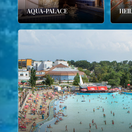
AQUA-PALACE
HEI