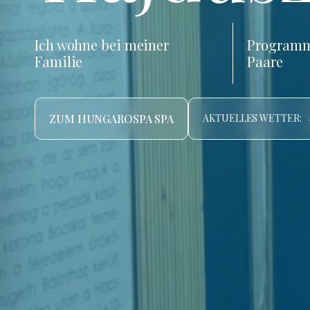
Ich wohne bei meiner
Programm
Familie
Paare
ZUM HUNGAROSPA SPA
AKTUELLES WETTER: