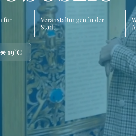
 für
Veranstaltungen in der
W
Stadt
A
☀️ 19°C