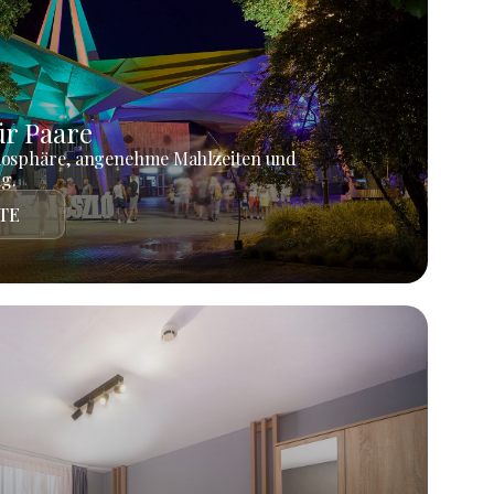
r Paare
mosphäre, angenehme Mahlzeiten und
g.
TE