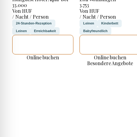
33.000
3.753
Von HUF
Von HUF
/ Nacht / Person
/ Nacht / Person
24-Stunden-Rezeption
Leinen
Kinderbett
Leinen
Erreichbarkeit
Babyfreundlich
ICH WERDE
ICH WERDE
PRÜFEN
PRÜFEN
Online buchen
Online buchen
Besondere Angebote