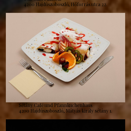
4200 Hajdúszoboszló, Hőforrás utca 22.
Sétány Café und Pfannkuchenhaus
4200 Hajdúszoboszló, Mátyás király sétány 1.