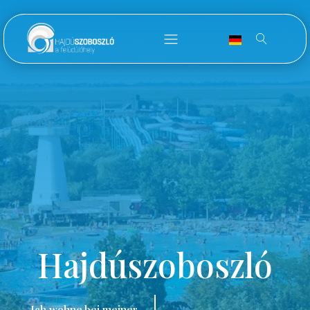
Hajdúszoboszló
Ich wohne bei meiner