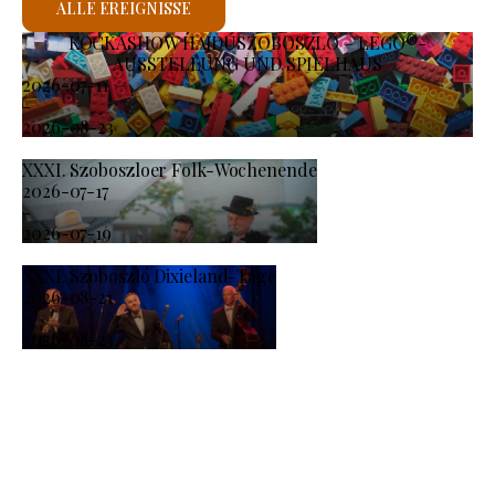
ALLE EREIGNISSE
KOCKASHOW HAJDÚSZOBOSZLÓ – LEGO®-
AUSSTELLUNG UND SPIELHAUS
2026-07-11
-
2026-08-23
XXXI. Szoboszloer Folk-Wochenende
2026-07-17
-
2026-07-19
XXXI. Szoboszló Dixieland-Tage
2026-08-21
-
2026-08-23