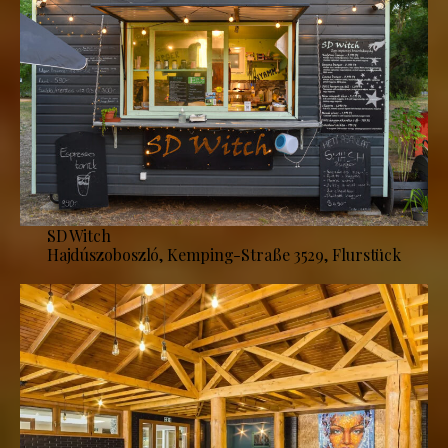
SD Witch
Hajdúszoboszló, Kemping-Straße 3529, Flurstück