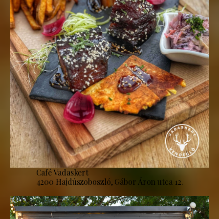
Café Vadaskert
4200 Hajdúszoboszló, Gábor Áron utca 12.