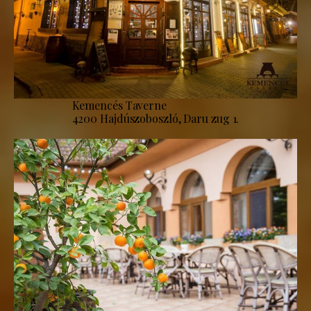
Kemencés Taverne
4200 Hajdúszoboszló, Daru zug 1.