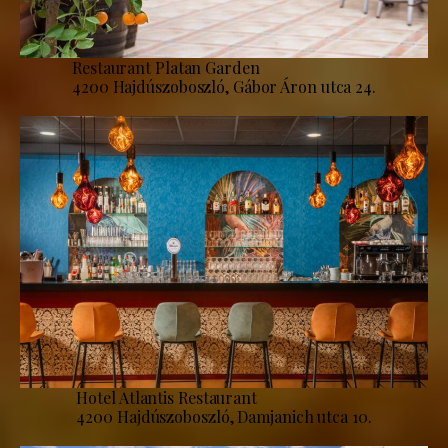
Restaurant Platan Garden
4200 Hajdúszoboszló, Gábor Áron utca 24.
Hotel Atlantis Restaurant
4200 Hajdúszoboszló, Damjanich utca 10.