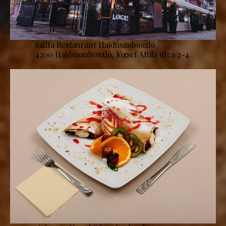
Szilfa Restaurant Hajdúszoboszló
4200 Hajdúszoboszló, József Attila utca 2-4.