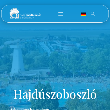
Hajdúszoboszló
Ich wohne bei meiner