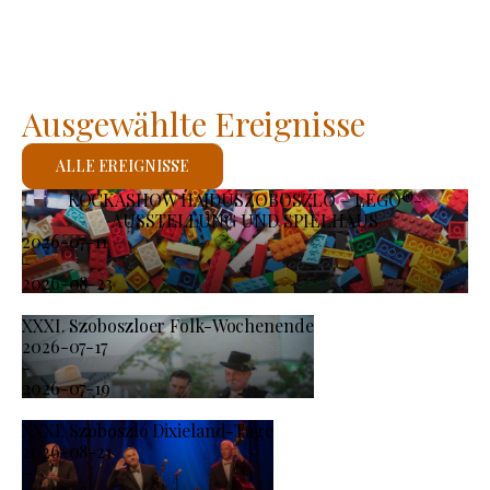
Ausgewählte Ereignisse
ALLE EREIGNISSE
KOCKASHOW HAJDÚSZOBOSZLÓ – LEGO®-
AUSSTELLUNG UND SPIELHAUS
2026-07-11
-
2026-08-23
XXXI. Szoboszloer Folk-Wochenende
2026-07-17
-
2026-07-19
XXXI. Szoboszló Dixieland-Tage
2026-08-21
-