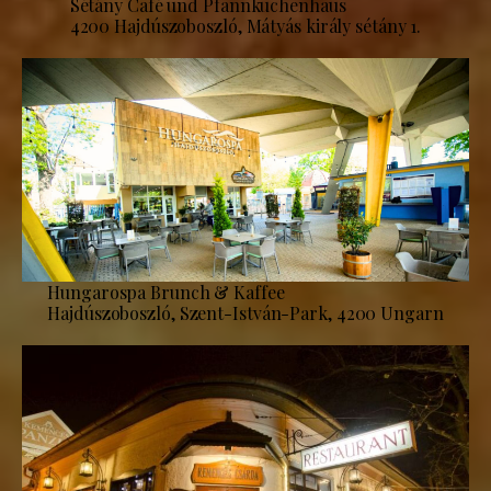
Sétány Café und Pfannkuchenhaus
4200 Hajdúszoboszló, Mátyás király sétány 1.
Hungarospa Brunch & Kaffee
Hajdúszoboszló, Szent-István-Park, 4200 Ungarn