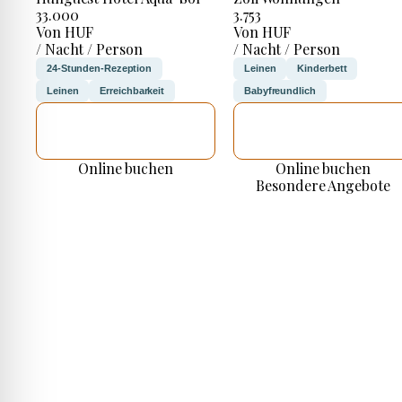
33.000
3.753
Von HUF
Von HUF
/ Nacht / Person
/ Nacht / Person
24-Stunden-Rezeption
Leinen
Kinderbett
Leinen
Erreichbarkeit
Babyfreundlich
ICH WERDE
ICH WERDE
PRÜFEN
PRÜFEN
Online buchen
Online buchen
Besondere Angebote