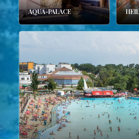
AQUA-PALACE
HEI