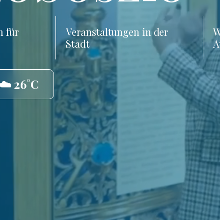
 für
Veranstaltungen in der
W
Stadt
A
☁️ 26°C