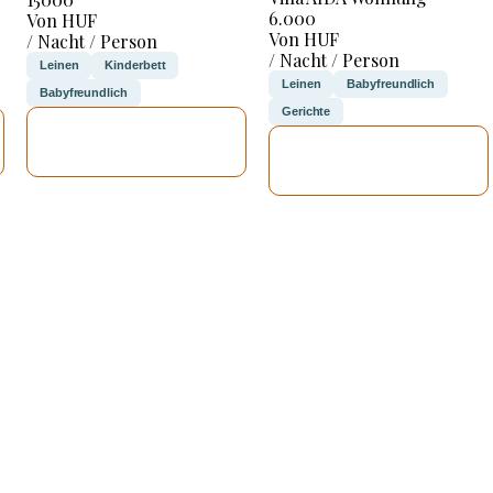
6.000
Von HUF
Von HUF
/ Nacht / Person
/ Nacht / Person
Leinen
Kinderbett
Leinen
Babyfreundlich
Babyfreundlich
Gerichte
ICH WERDE
ICH WERDE
PRÜFEN
PRÜFEN