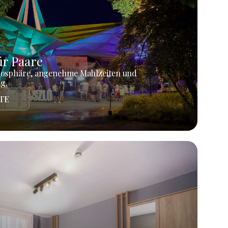
r Paare
mosphäre, angenehme Mahlzeiten und
g.
TE