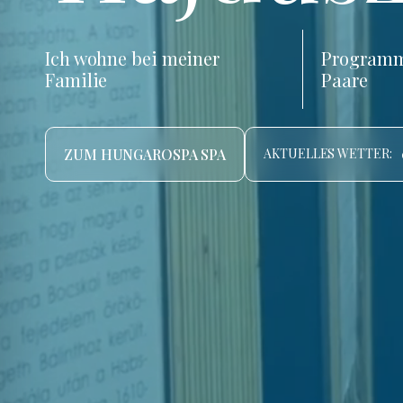
Ich wohne bei meiner
Programm
Familie
Paare
ZUM HUNGAROSPA SPA
AKTUELLES WETTER: