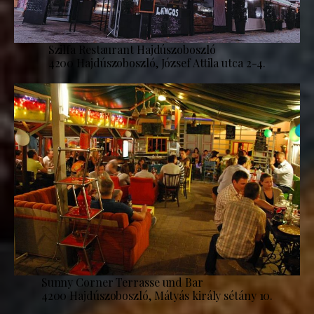
Szilfa Restaurant Hajdúszoboszló
4200 Hajdúszoboszló, József Attila utca 2-4.
Sunny Corner Terrasse und Bar
4200 Hajdúszoboszló, Mátyás király sétány 10.