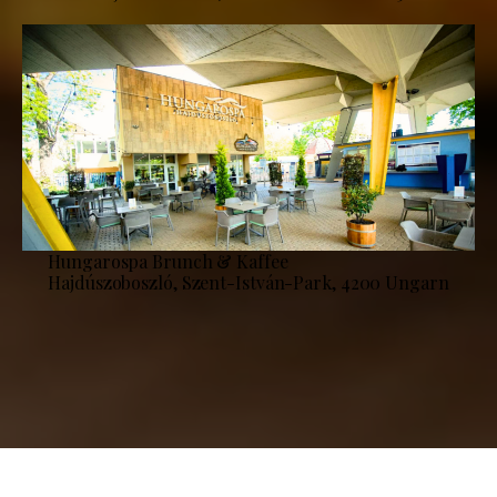
Hungarospa Brunch & Kaffee
Hajdúszoboszló, Szent-István-Park, 4200 Ungarn