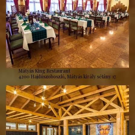
Mátyás King Restaurant
4200 Hajdúszoboszló, Mátyás király sétány 17.