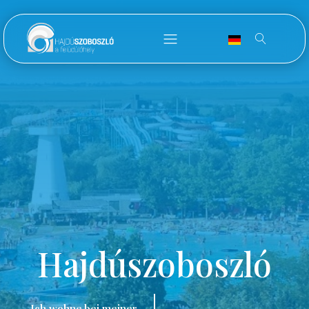
Hajdúszoboszló
Ich wohne bei meiner