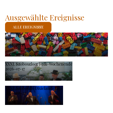
Ausgewählte Ereignisse
ALLE EREIGNISSE
KOCKASHOW HAJDÚSZOBOSZLÓ – LEGO®-
AUSSTELLUNG UND SPIELHAUS
2026-07-11
-
2026-08-23
XXXI. Szoboszloer Folk-Wochenende
2026-07-17
-
2026-07-19
XXXI. Szoboszló Dixieland-Tage
2026-08-21
-
2026-08-23