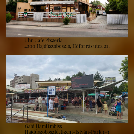
Uhr Cafe Pizzeria
4200 Hajdúszoboszló, Hőforrás utca 22.
Gabi Hami Imbiss
Hajdúszoboszló, Szent-István-Park 1–3