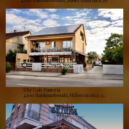
4200 Hajdúszoboszló, József Attila utca 20.
Uhr Cafe Pizzeria
4200 Hajdúszoboszló, Hőforrás utca 22.