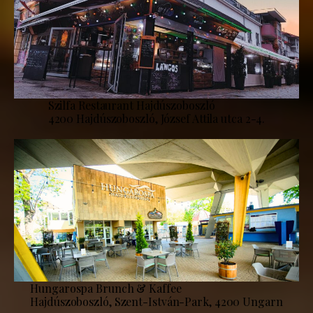
Szilfa Restaurant Hajdúszoboszló
4200 Hajdúszoboszló, József Attila utca 2-4.
Hungarospa Brunch & Kaffee
Hajdúszoboszló, Szent-István-Park, 4200 Ungarn