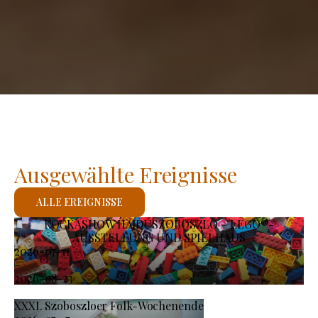
Ausgewählte Ereignisse
ALLE EREIGNISSE
KOCKASHOW HAJDÚSZOBOSZLÓ – LEGO®-
AUSSTELLUNG UND SPIELHAUS
2026-07-11
-
2026-08-23
XXXI. Szoboszloer Folk-Wochenende