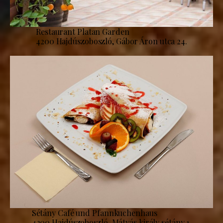
Restaurant Platan Garden
4200 Hajdúszoboszló, Gábor Áron utca 24.
Sétány Café und Pfannkuchenhaus
4200 Hajdúszoboszló, Mátyás király sétány 1.