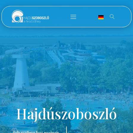
Hajdúszoboszló
Ich wohne bei meiner