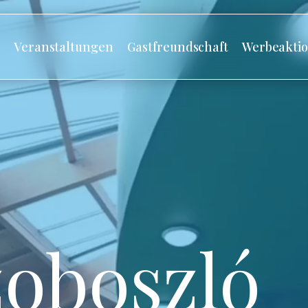
s
Veranstaltungen
Gastfreundschaft
Werbeakti
oboszló