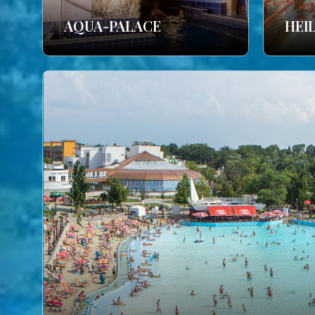
AQUA-PALACE
HEI