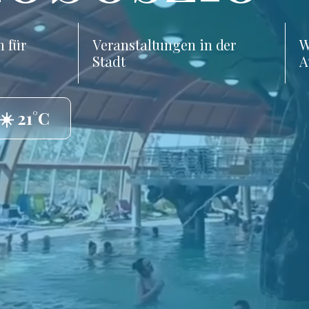
 für
Veranstaltungen in der
W
Stadt
A
☀️ 21°C