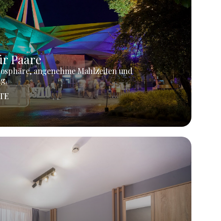
r Paare
mosphäre, angenehme Mahlzeiten und
g.
TE