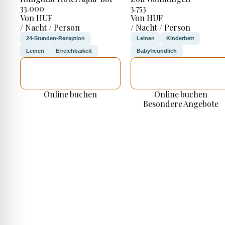
33.000
3.753
Von HUF
Von HUF
/ Nacht / Person
/ Nacht / Person
24-Stunden-Rezeption
Leinen
Kinderbett
Leinen
Erreichbarkeit
Babyfreundlich
ICH WERDE
ICH WERDE
PRÜFEN
PRÜFEN
Online buchen
Online buchen
Besondere Angebote