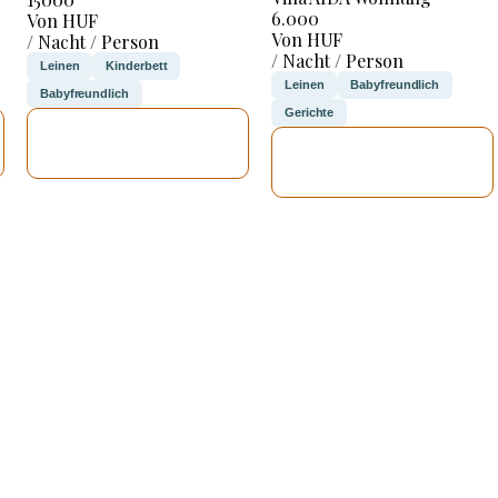
6.000
Von HUF
Von HUF
/ Nacht / Person
/ Nacht / Person
Leinen
Kinderbett
Leinen
Babyfreundlich
Babyfreundlich
Gerichte
ICH WERDE
ICH WERDE
PRÜFEN
PRÜFEN