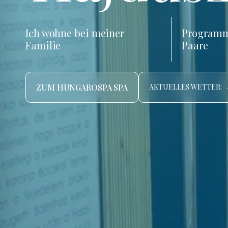
Ich wohne bei meiner
Programm
Familie
Paare
ZUM HUNGAROSPA SPA
AKTUELLES WETTER: