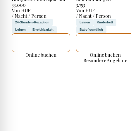
33.000
3.753
Von HUF
Von HUF
/ Nacht / Person
/ Nacht / Person
24-Stunden-Rezeption
Leinen
Kinderbett
Leinen
Erreichbarkeit
Babyfreundlich
ICH WERDE
ICH WERDE
PRÜFEN
PRÜFEN
Online buchen
Online buchen
Besondere Angebote