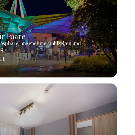
r Paare
mosphäre, angenehme Mahlzeiten und
g.
TE