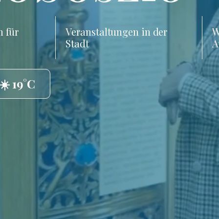
 für
Veranstaltungen in der
W
Stadt
A
☀️ 19°C