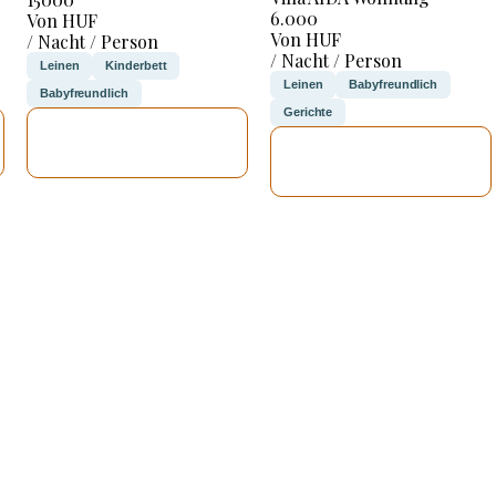
6.000
Von HUF
Von HUF
/ Nacht / Person
/ Nacht / Person
Leinen
Kinderbett
Leinen
Babyfreundlich
Babyfreundlich
Gerichte
ICH WERDE
ICH WERDE
PRÜFEN
PRÜFEN