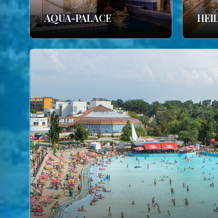
AQUA-PALACE
HEI