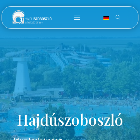
Hajdúszoboszló
Ich wohne bei meiner