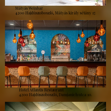
Mátyás Weinbar
4200 Hajdúszoboszló, Mátyás király sétány 17.
Hotel Atlantis Restaurant
4200 Hajdúszoboszló, Damjanich utca 10.