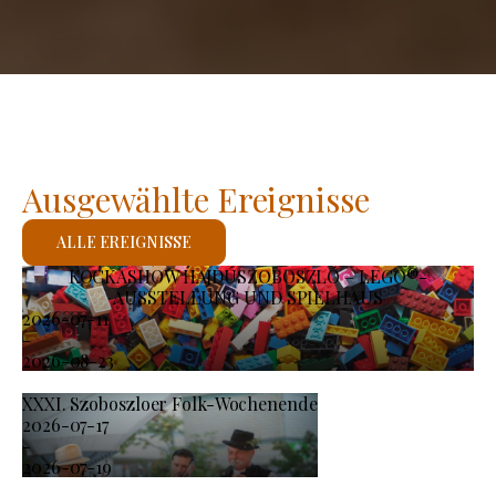
Ausgewählte Ereignisse
ALLE EREIGNISSE
KOCKASHOW HAJDÚSZOBOSZLÓ – LEGO®-
AUSSTELLUNG UND SPIELHAUS
2026-07-11
-
2026-08-23
XXXI. Szoboszloer Folk-Wochenende
2026-07-17
-
2026-07-19