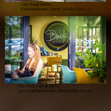
Gabi Hami Imbiss
Hajdúszoboszló, Szent-István-Park 1–3
The Duck Café & Bistro
4200 Hajdúszoboszló, József Attila utca 20.