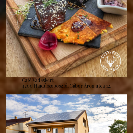
Café Vadaskert
4200 Hajdúszoboszló, Gábor Áron utca 12.