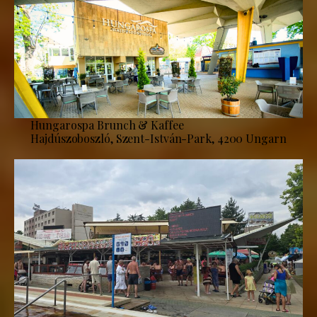
Hungarospa Brunch & Kaffee
Hajdúszoboszló, Szent-István-Park, 4200 Ungarn