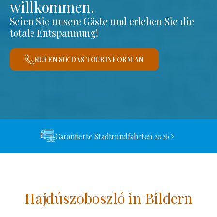
willkommen.
Seien Sie unsere Gäste und erleben Sie die
totale Entspannung!
RUFEN SIE DAS TOURINFORM AN
Garantierte Stadtrundfahrten 2026
Hajdúszoboszló in Bildern