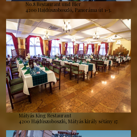
No.8 Restaurant und Bier
4200 Hajdúszoboszló, Panoráma út 1-3.
Mátyás King Restaurant
4200 Hajdúszoboszló, Mátyás király sétány 17.