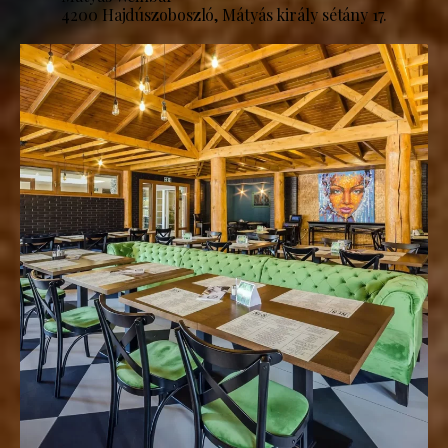
4200 Hajdúszoboszló, Mátyás király sétány 17.