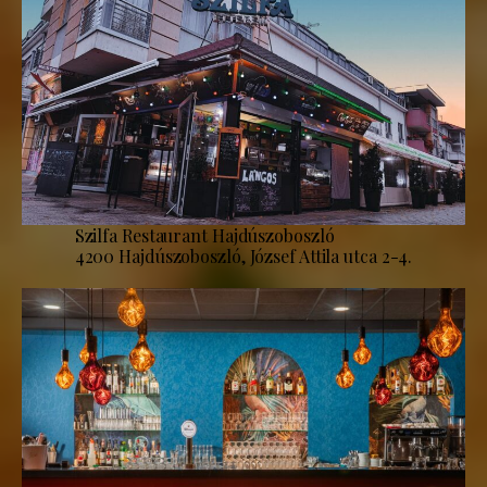
Szilfa Restaurant Hajdúszoboszló
4200 Hajdúszoboszló, József Attila utca 2-4.