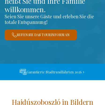
heißt Sie und Ihre Familie
willkommen.
Seien Sie unsere Gäste und erleben Sie die
totale Entspannung!
RUFEN SIE DAS TOURINFORM AN
Garantierte Stadtrundfahrten 2026
Hajdúszoboszló in Bildern