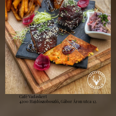
Café Vadaskert
4200 Hajdúszoboszló, Gábor Áron utca 12.