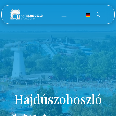
Hajdúszoboszló
Ich wohne bei meiner