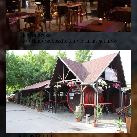
Club Ambrózia
4200 Hajdúszoboszló, Mátyás király sétány 8.
Mátyás Weinbar