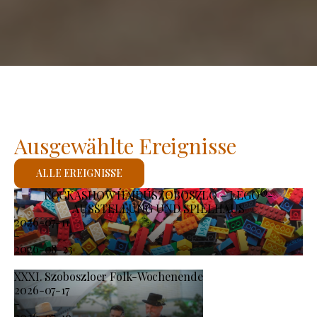
Ausgewählte Ereignisse
ALLE EREIGNISSE
KOCKASHOW HAJDÚSZOBOSZLÓ – LEGO®-
AUSSTELLUNG UND SPIELHAUS
2026-07-11
-
2026-08-23
XXXI. Szoboszloer Folk-Wochenende
2026-07-17
-
2026-07-19