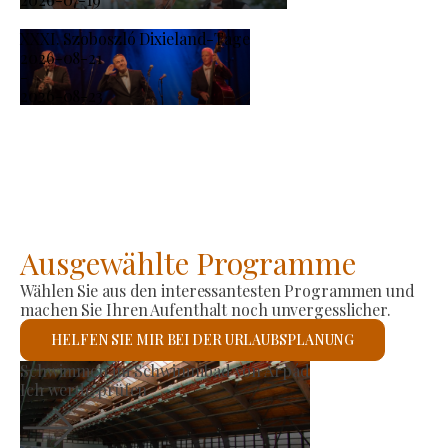
XXXI. Szoboszló Dixieland-Tage
2026-08-21
-
2026-08-23
Ausgewählte Programme
Wählen Sie aus den interessantesten Programmen und
machen Sie Ihren Aufenthalt noch unvergesslicher.
HELFEN SIE MIR BEI DER URLAUBSPLANUNG
Römisch-katholische Kirche St. László
Ich werde prüfen