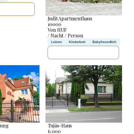
E PRÜFEN
Judit Apartmenthaus
10000
Von HUF
/ Nacht / Person
Leinen
Kinderbett
Babyfreundlich
ICH WERDE PRÜFEN
nung
Tujás-Haus
6.000