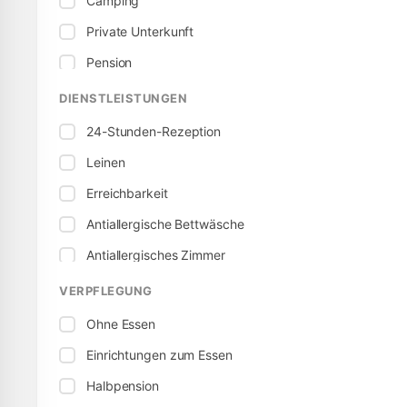
Camping
Private Unterkunft
Pension
Gästehaus
DIENSTLEISTUNGEN
24-Stunden-Rezeption
Leinen
Erreichbarkeit
Antiallergische Bettwäsche
Antiallergisches Zimmer
Elektrischer Anschluss
VERPFLEGUNG
Tischtennis
Ohne Essen
Kinderbett
Einrichtungen zum Essen
Babyfreundlich
Halbpension