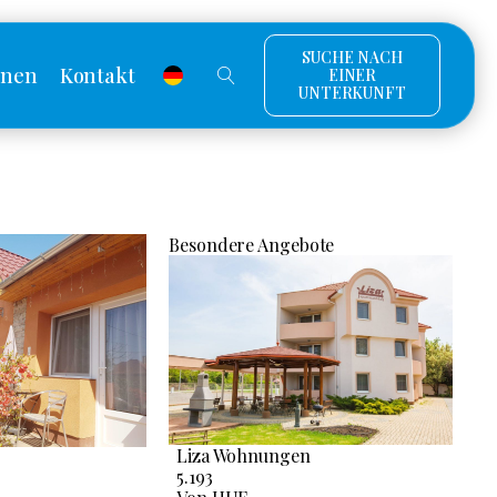
SUCHE NACH
onen
Kontakt
EINER
UNTERKUNFT
Besondere Angebote
Liza Wohnungen
5.193