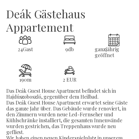
Deák Gästehaus
Appartement
24
Gast
9
db
ganzjährig
geöffnet
190
m
2 EUR
Das Deák Guest House Apartment befindet sich in
Hajdúszoboszló, gegenüber dem Heilbad.
Das Deák Guest House Apartment erwartet seine Gäste
das ganze Jahr über. Das Gebäude wurde renoviert, in
den Zimmern wurden neue Led-Fernseher und
Kühlschränke installiert, die gesamten Innenwände
wurden gestrichen, das Treppenhaus wurde neu
gefliest.
Wir haben einen neuen Kinderspielplatz in unserem