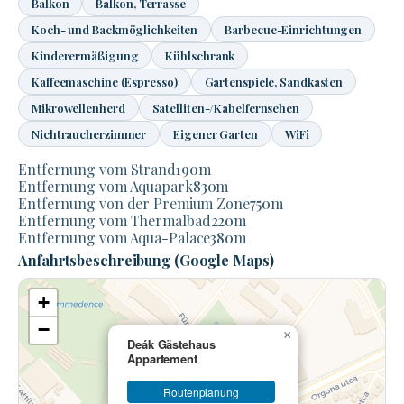
Balkon
Balkon, Terrasse
Koch- und Backmöglichkeiten
Barbecue-Einrichtungen
Kinderermäßigung
Kühlschrank
Kaffeemaschine (Espresso)
Gartenspiele, Sandkasten
Mikrowellenherd
Satelliten-/Kabelfernsehen
Nichtraucherzimmer
Eigener Garten
WiFi
Entfernung vom Strand
190
m
Entfernung vom Aquapark
830
m
Entfernung von der Premium Zone
750
m
Entfernung vom Thermalbad
220
m
Entfernung vom Aqua-Palace
380
m
Anfahrtsbeschreibung (Google Maps)
+
−
×
Deák Gästehaus
Appartement
Routenplanung