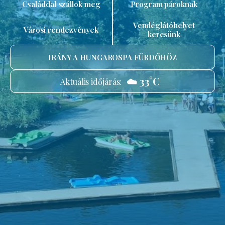
Családdal szállok meg
Program pároknak
Vendéglátóhelyet
Városi rendezvények
keresünk
IRÁNY A HUNGAROSPA FÜRDŐHÖZ
☁️ 33°C
Aktuális időjárás: