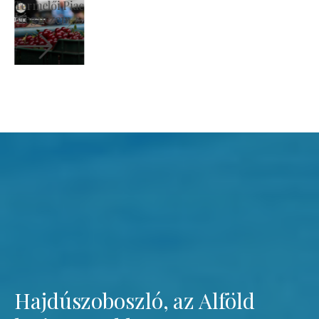
Szent László Római Katolikus Templom
Megnézem
Hajdúszoboszló, az Alföld