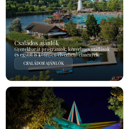
Családos ajánlók
Gyerekbarát programok, kényelmes szállások
és együtt is könnyen élvezhető élmények.
CSALÁDOS AJÁNLÓK