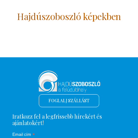
Hajdúszoboszló képekben
FOGLALJ SZÁLLÁST
Iratkozz fel a legfrissebb hírekért és
ajánlatokért!
*
Email cím