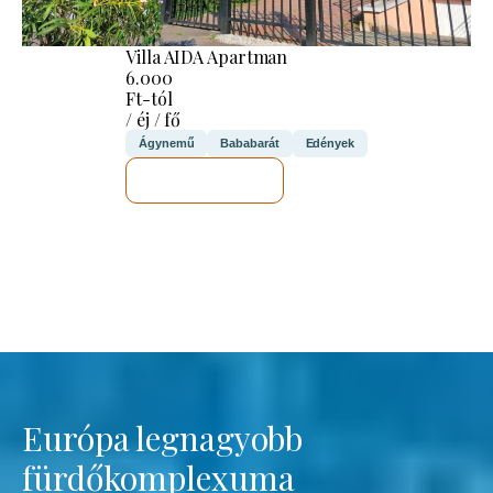
Villa AIDA Apartman
6.000
Ft-tól
/ éj / fő
Ágynemű
Bababarát
Edények
MEGNÉZEM
Európa legnagyobb
fürdőkomplexuma