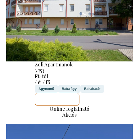
Zoli Apartmanok
3.753
Ft-tól
/ éj / fő
Ágynemű
Baba ágy
Bababarát
MEGNÉZEM
Online foglalható
Akciós