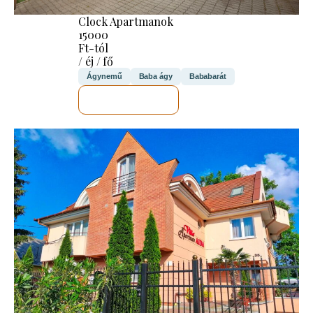
Clock Apartmanok
15000
Ft-tól
/ éj / fő
Ágynemű
Baba ágy
Bababarát
MEGNÉZEM