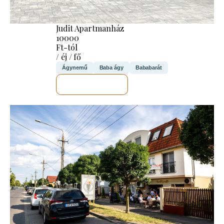
Judit Apartmanház
10000
Ft-tól
/ éj / fő
Ágynemű
Baba ágy
Bababarát
MEGNÉZEM