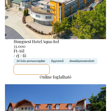
Hunguest Hotel Aqua-Sol
33.000
Ft-tól
/ éj / fő
24 órás portaszolgálat
Ágynemű
Akadálymentesített
MEGNÉZEM
Online foglalható