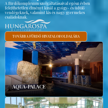
A fürdőkomplexum szolgáltatásaival egész évben
felejthetetlen élményt kínál a gyógy- és üdülő
vendégeknek, valamint kis és nagy gyermekes
családoknak.
TOVÁBB A FÜRDŐ HIVATALOS OLDALÁRA
AQUA-PALACE