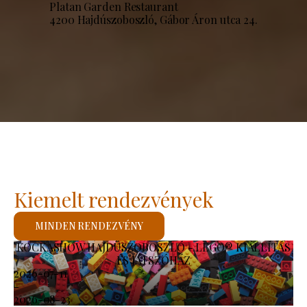
Platan Garden Restaurant
4200 Hajdúszoboszló, Gábor Áron utca 24.
Kiemelt rendezvények
MINDEN RENDEZVÉNY
KOCKASHOW HAJDÚSZOBOSZLÓ - LEGO® KIÁLLÍTÁS
ÉS JÁTSZÓHÁZ
2026-07-11
-
2026-08-23