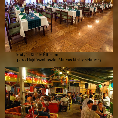
Mátyás Király Étterem
4200 Hajdúszoboszló, Mátyás király sétány 17.