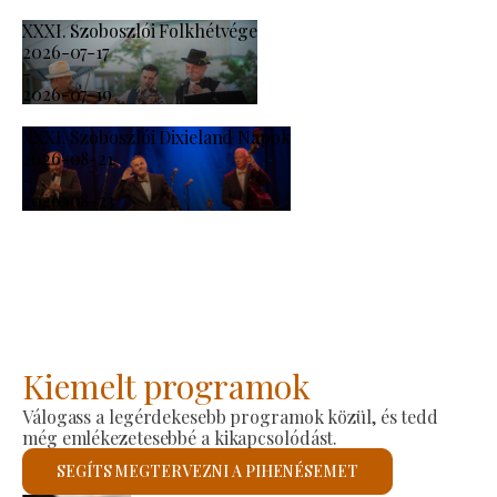
XXXI. Szoboszlói Folkhétvége
2026-07-17
-
2026-07-19
XXXI. Szoboszlói Dixieland Napok
2026-08-21
-
2026-08-23
Kiemelt programok
Válogass a legérdekesebb programok közül, és tedd
még emlékezetesebbé a kikapcsolódást.
SEGÍTS MEGTERVEZNI A PIHENÉSEMET