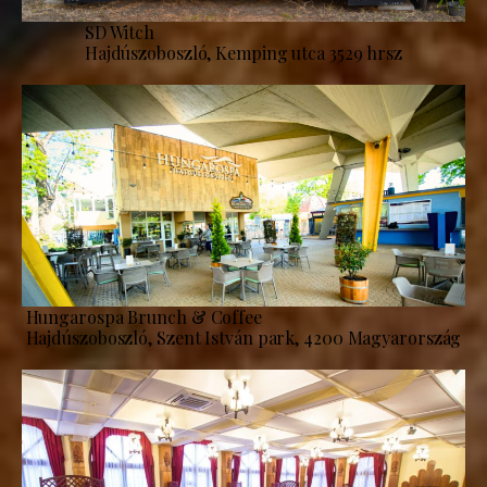
SD Witch
Hajdúszoboszló, Kemping utca 3529 hrsz
Hungarospa Brunch & Coffee
Hajdúszoboszló, Szent István park, 4200 Magyarország