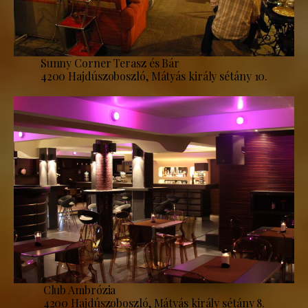
Sunny Corner Terasz és Bár
4200 Hajdúszoboszló, Mátyás király sétány 10.
Club Ambrózia
4200 Hajdúszoboszló, Mátyás király sétány 8.