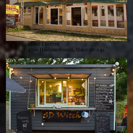
Major Étterem
4200 Hajdúszoboszló, Major utca 41.