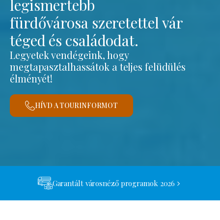
legismertebb
fürdővárosa szeretettel vár
téged és családodat.
Legyetek vendégeink, hogy
megtapasztalhassátok a teljes felüdülés
élményét!
HÍVD A TOURINFORMOT
Garantált városnéző programok 2026