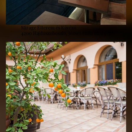
Mirage Étterem és Kávézó
4200 Hajdúszoboszló, József Attila utca 5-7.