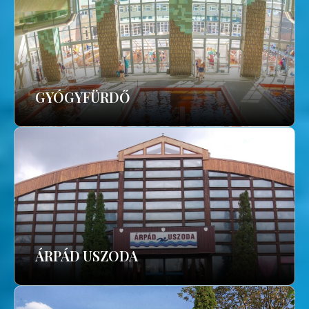
GYÓGYFÜRDŐ
ÁRPÁD USZODA