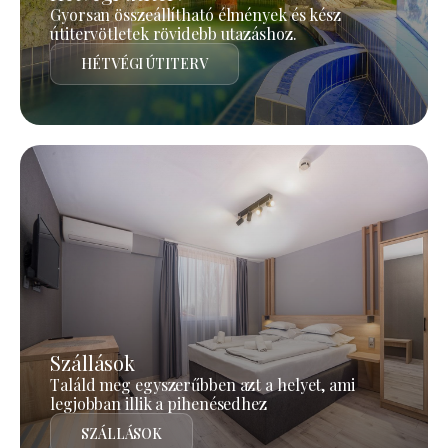
Gyorsan összeállítható élmények és kész
útitervötletek rövidebb utazáshoz.
HÉTVÉGI ÚTITERV
Szállások
Találd meg egyszerűbben azt a helyet, ami
legjobban illik a pihenésedhez
SZÁLLÁSOK