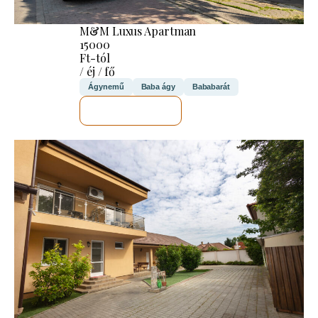
M&M Luxus Apartman
15000
Ft-tól
/ éj / fő
Ágynemű
Baba ágy
Bababarát
MEGNÉZEM