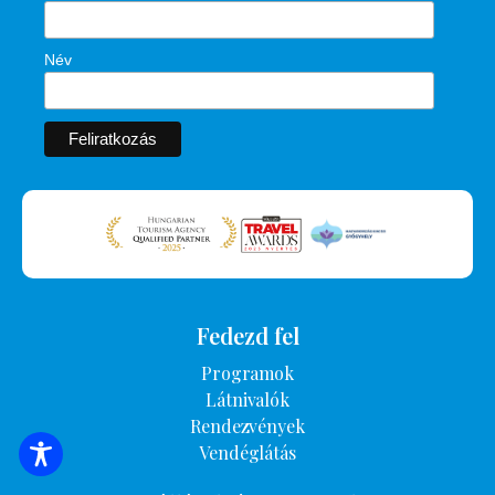
Név
Fedezd fel
Programok
Látnivalók
Rendezvények
Vendéglátás
SZÁLLÁSOK KERESÉSE