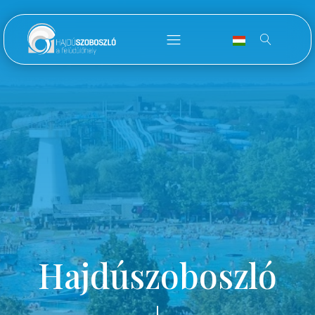
Hajdúszoboszló