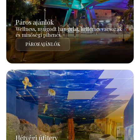
Páros ajánlók
Wellness, nyugodt hangulat, kellemes vacsorák
és minőségi pihenés.
PÁROS AJÁNLÓK
Hétvégi útiterv