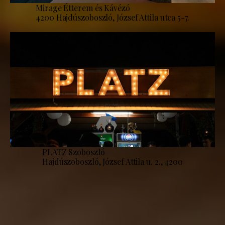
Mirage Étterem és Kávézó
4200 Hajdúszoboszló, József Attila utca 5-7.
PLATZ Szoboszló
Hajdúszoboszló, József Attila u. 2., 4200