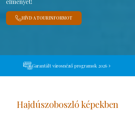
élményét!
HÍVD A TOURINFORMOT
Garantált városnéző programok 2026
Hajdúszoboszló képekben