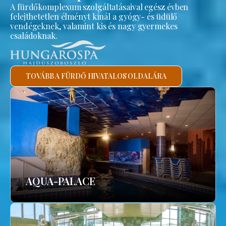
A fürdőkomplexum szolgáltatásaival egész évben
felejthetetlen élményt kínál a gyógy- és üdülő
vendégeknek, valamint kis és nagy gyermekes
családoknak.
TOVÁBB A FÜRDŐ HIVATALOS OLDALÁRA
AQUA-PALACE