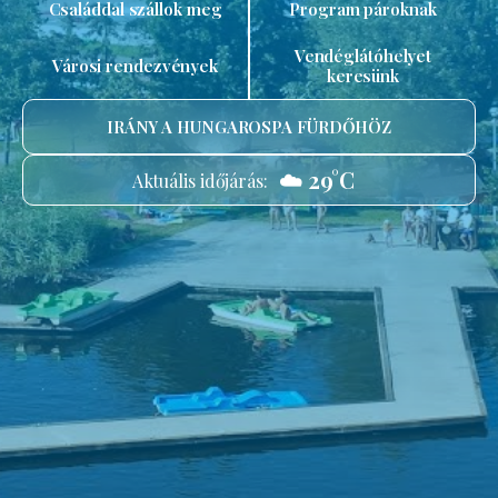
Családdal szállok meg
Program pároknak
Vendéglátóhelyet
Városi rendezvények
keresünk
IRÁNY A HUNGAROSPA FÜRDŐHÖZ
☁️ 29°C
Aktuális időjárás: