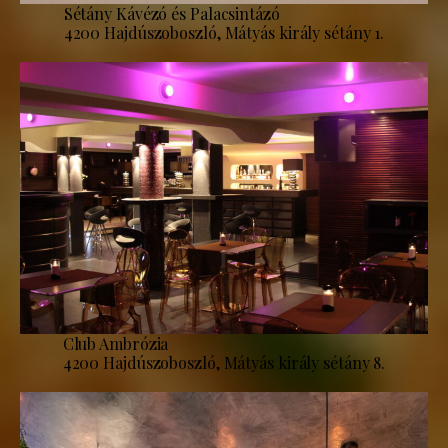
Sétány Kávézó és Palacsintázó
4200 Hajdúszoboszló, Mátyás király sétány 1.
Club Ambrózia
4200 Hajdúszoboszló, Mátyás király sétány 8.