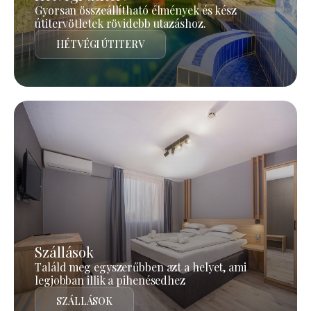
Gyorsan összeállítható élmények és kész
útitervötletek rövidebb utazáshoz.
HÉTVÉGI ÚTITERV
Szállások
Találd meg egyszerűbben azt a helyet, ami
legjobban illik a pihenésedhez
SZÁLLÁSOK