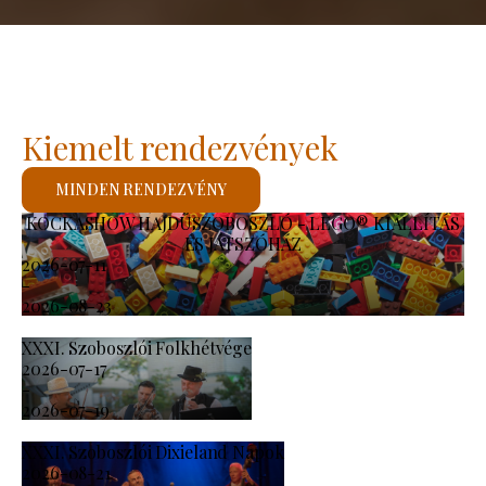
Kiemelt rendezvények
MINDEN RENDEZVÉNY
KOCKASHOW HAJDÚSZOBOSZLÓ - LEGO® KIÁLLÍTÁS
ÉS JÁTSZÓHÁZ
2026-07-11
-
2026-08-23
XXXI. Szoboszlói Folkhétvége
2026-07-17
-
2026-07-19
XXXI. Szoboszlói Dixieland Napok
2026-08-21