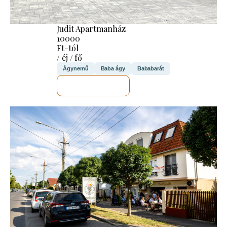
Judit Apartmanház
10000
Ft-tól
/ éj / fő
Ágynemű
Baba ágy
Bababarát
MEGNÉZEM