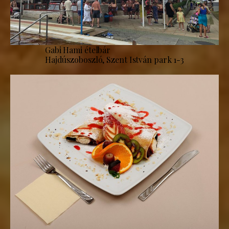
Gabi Hami ételbár
Hajdúszoboszló, Szent István park 1-3