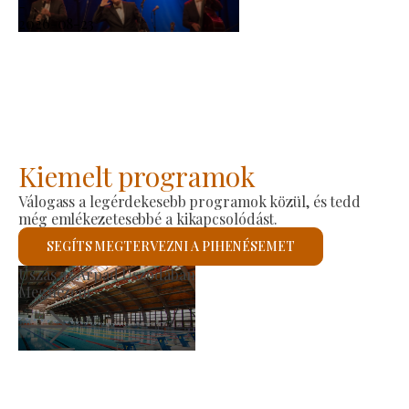
-
2026-08-23
Kiemelt programok
Válogass a legérdekesebb programok közül, és tedd
még emlékezetesebbé a kikapcsolódást.
SEGÍTS MEGTERVEZNI A PIHENÉSEMET
Szent László Római K
Megnézem