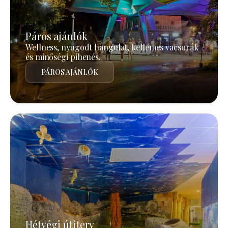
Páros ajánlók
Wellness, nyugodt hangulat, kellemes vacsorák
és minőségi pihenés.
PÁROS AJÁNLÓK
Hétvégi útiterv