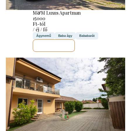
M&M Luxus Apartman
15000
Ft-tól
/ éj / fő
Ágynemű
Baba ágy
Bababarát
MEGNÉZEM