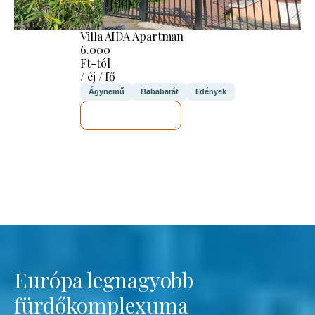
Villa AIDA Apartman
6.000
Ft-tól
/ éj / fő
Ágynemű
Bababarát
Edények
MEGNÉZEM
Európa legnagyobb
fürdőkomplexuma