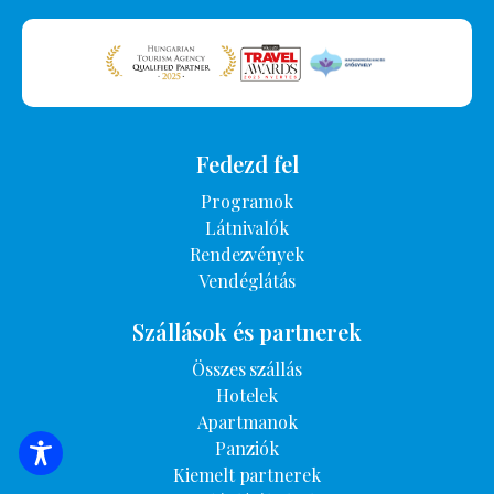
Fedezd fel
Programok
Látnivalók
Rendezvények
Vendéglátás
Szállások és partnerek
Összes szállás
Hotelek
Apartmanok
Panziók
SZÁLLÁSOK KERESÉSE
Kiemelt partnerek