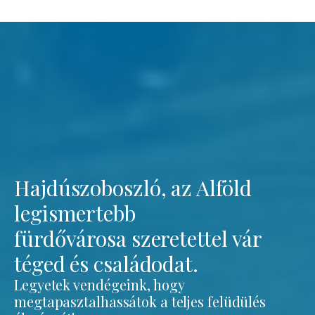
Hajdúszoboszló, az Alföld
legismertebb
fürdővárosa szeretettel vár
téged és családodat.
Legyetek vendégeink, hogy
megtapasztalhassátok a teljes felüdülés