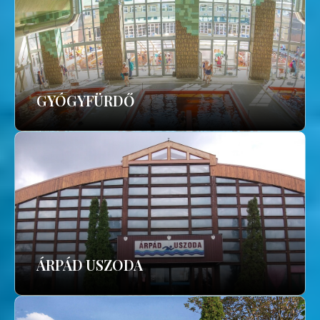
GYÓGYFÜRDŐ
ÁRPÁD USZODA