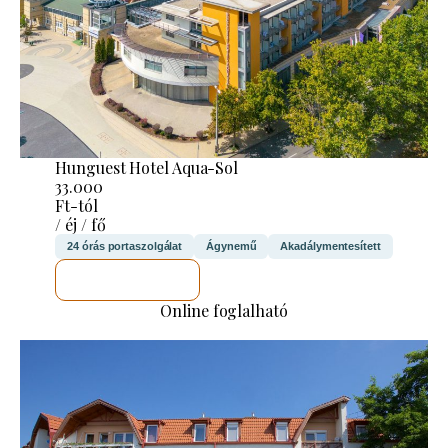
Hunguest Hotel Aqua-Sol
33.000
Ft-tól
/ éj / fő
24 órás portaszolgálat
Ágynemű
Akadálymentesített
MEGNÉZEM
Online foglalható