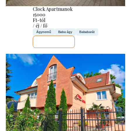
Clock Apartmanok
15000
Ft-tól
/ éj / fő
Ágynemű
Baba ágy
Bababarát
MEGNÉZEM