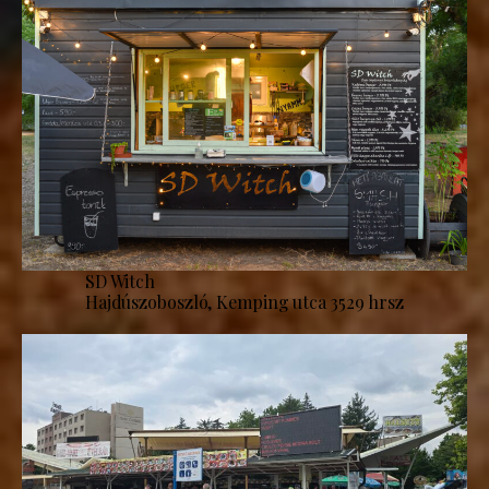
SD Witch
Hajdúszoboszló, Kemping utca 3529 hrsz