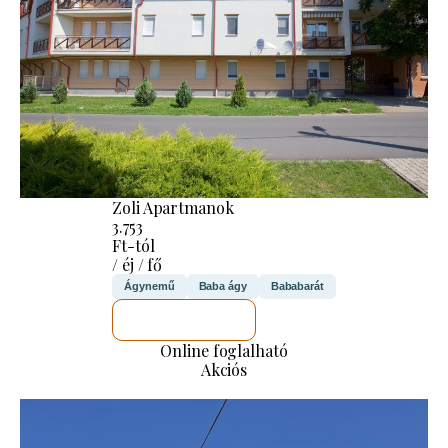
Zoli Apartmanok
3.753
Ft-tól
/ éj / fő
Ágynemű
Baba ágy
Bababarát
MEGNÉZEM
Online foglalható
Akciós