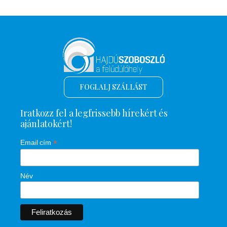
FOGLALJ SZÁLLÁST
Iratkozz fel a legfrissebb hírekért és
ajánlatokért!
*
Email cím
Név