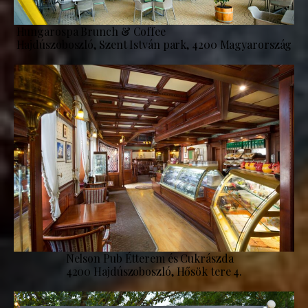
Hungarospa Brunch & Coffee
Hajdúszoboszló, Szent István park, 4200 Magyarország
Nelson Pub Étterem és Cukrászda
4200 Hajdúszoboszló, Hősök tere 4.