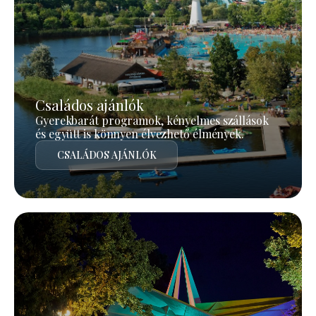
Családos ajánlók
Gyerekbarát programok, kényelmes szállások
és együtt is könnyen élvezhető élmények.
CSALÁDOS AJÁNLÓK