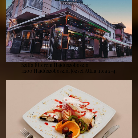
Szilfa Étterem Hajdúszoboszló
4200 Hajdúszoboszló, József Attila utca 2-4.