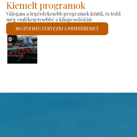
Kiemelt programok
Válogass a legérdekesebb programok közül, és tedd
még emlékezetesebbé a kikapcsolódást.
SEGÍTS MEGTERVEZNI A PIHENÉSEMET
Szent László Római Katolikus Templom
Megnézem