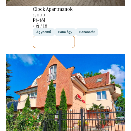
Clock Apartmanok
15000
Ft-tól
/ éj / fő
Ágynemű
Baba ágy
Bababarát
MEGNÉZEM