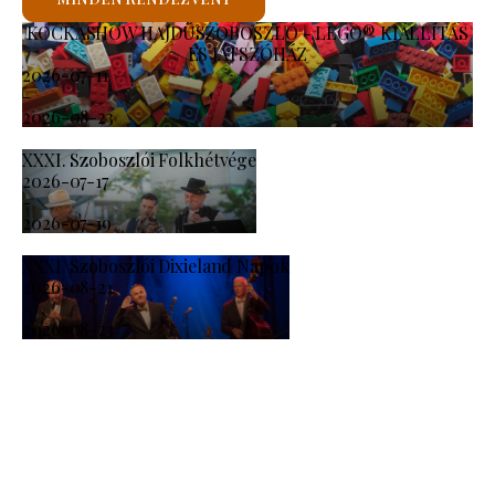
KOCKASHOW HAJDÚSZOBOSZLÓ - LEGO® KIÁLLÍTÁS
ÉS JÁTSZÓHÁZ
2026-07-11
-
2026-08-23
XXXI. Szoboszlói Folkhétvége
2026-07-17
-
2026-07-19
XXXI. Szoboszlói Dixieland Napok
2026-08-21
-
2026-08-23