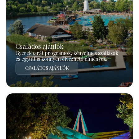
Családos ajánlók
Gyerekbarát programok, kényelmes szállások
és együtt is könnyen élvezhető élmények.
CSALÁDOS AJÁNLÓK