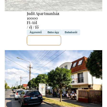
Judit Apartmanház
10000
Ft-tól
/ éj / fő
Ágynemű
Baba ágy
Bababarát
MEGNÉZEM