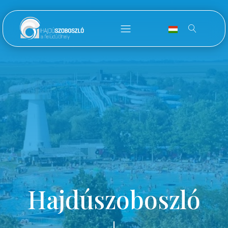
Hajdúszoboszló