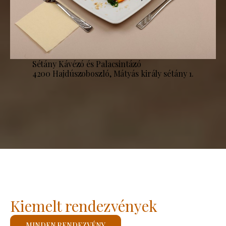
Sétány Kávézó és Palacsintázó
4200 Hajdúszoboszló, Mátyás király sétány 1.
Kiemelt rendezvények
MINDEN RENDEZVÉNY