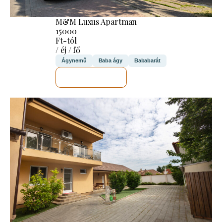
M&M Luxus Apartman
15000
Ft-tól
/ éj / fő
Ágynemű
Baba ágy
Bababarát
MEGNÉZEM