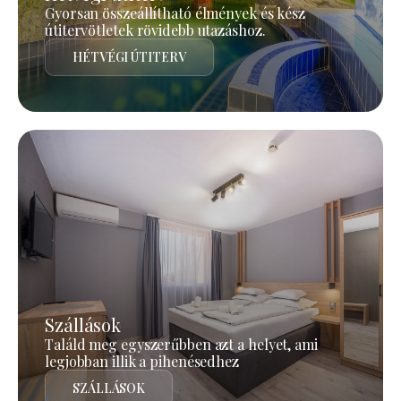
Gyorsan összeállítható élmények és kész
útitervötletek rövidebb utazáshoz.
HÉTVÉGI ÚTITERV
Szállások
Találd meg egyszerűbben azt a helyet, ami
legjobban illik a pihenésedhez
SZÁLLÁSOK