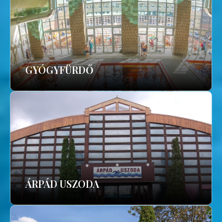
GYÓGYFÜRDŐ
ÁRPÁD USZODA