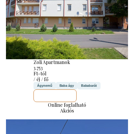
Zoli Apartmanok
3.753
Ft-tól
/ éj / fő
Ágynemű
Baba ágy
Bababarát
MEGNÉZEM
Online foglalható
Akciós