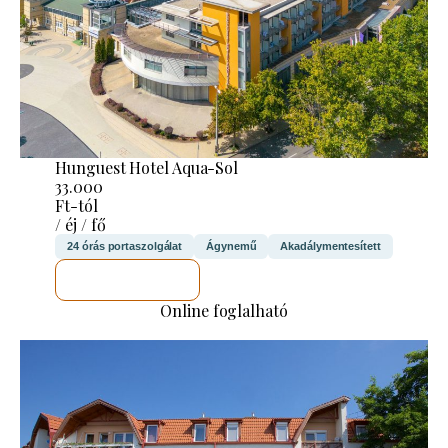
Hunguest Hotel Aqua-Sol
33.000
Ft-tól
/ éj / fő
24 órás portaszolgálat
Ágynemű
Akadálymentesített
MEGNÉZEM
Online foglalható