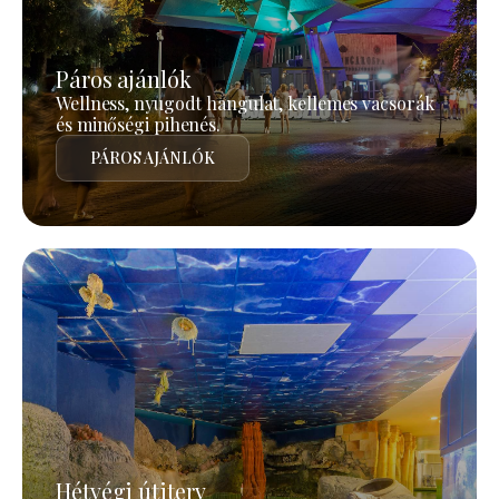
Páros ajánlók
Wellness, nyugodt hangulat, kellemes vacsorák
és minőségi pihenés.
PÁROS AJÁNLÓK
Hétvégi útiterv