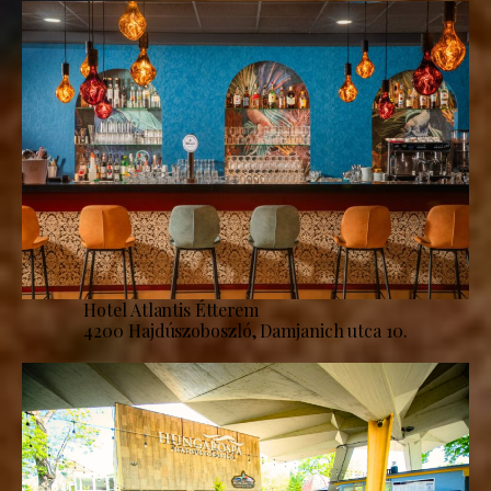
Hotel Atlantis Étterem
4200 Hajdúszoboszló, Damjanich utca 10.