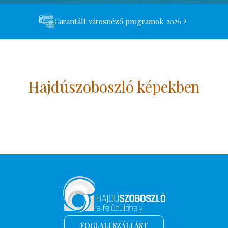
Garantált városnéző programok 2026
Hajdúszoboszló képekben
FOGLALJ SZÁLLÁST