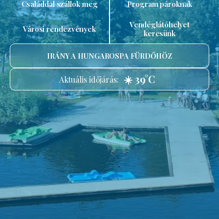
Családdal szállok meg
Program pároknak
Vendéglátóhelyet
Városi rendezvények
keresünk
IRÁNY A HUNGAROSPA FÜRDŐHÖZ
☀️ 39°C
Aktuális időjárás: