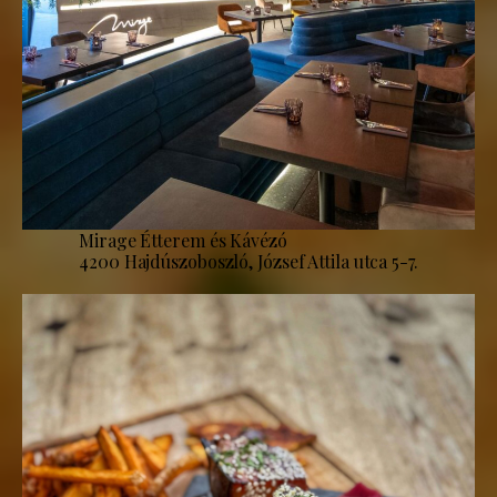
Mirage Étterem és Kávézó
4200 Hajdúszoboszló, József Attila utca 5-7.