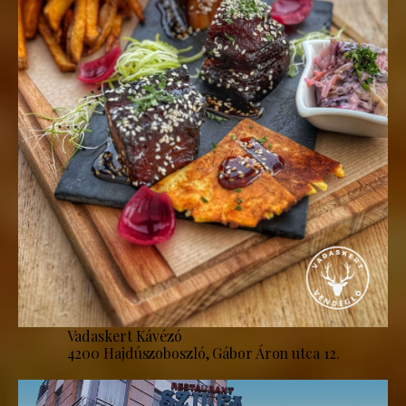
Vadaskert Kávézó
4200 Hajdúszoboszló, Gábor Áron utca 12.