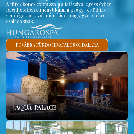
A fürdőkomplexum szolgáltatásaival egész évben
felejthetetlen élményt kínál a gyógy- és üdülő
vendégeknek, valamint kis és nagy gyermekes
családoknak.
TOVÁBB A FÜRDŐ HIVATALOS OLDALÁRA
AQUA-PALACE