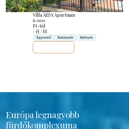
Villa AIDA Apartman
6.000
Ft-tól
/ éj / fő
Ágynemű
Bababarát
Edények
MEGNÉZEM
Európa legnagyobb
fürdőkomplexuma