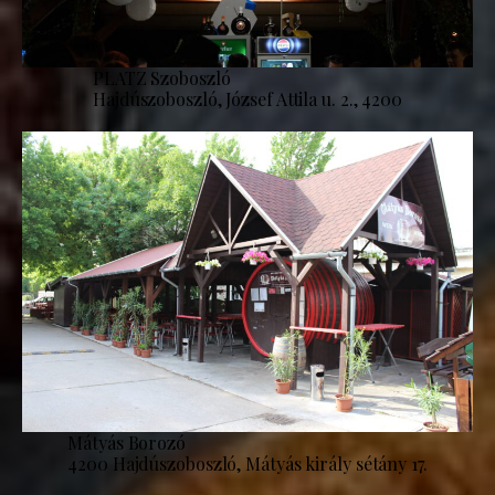
PLATZ Szoboszló
Hajdúszoboszló, József Attila u. 2., 4200
Mátyás Borozó
4200 Hajdúszoboszló, Mátyás király sétány 17.