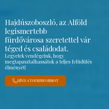
Hajdúszoboszló, az Alföld
legismertebb
fürdővárosa szeretettel vár
téged és családodat.
Legyetek vendégeink, hogy
megtapasztalhassátok a teljes felüdülés
élményét!
HÍVD A TOURINFORMOT