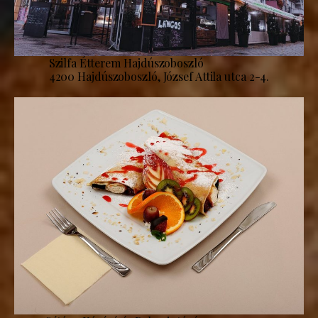
Szilfa Étterem Hajdúszoboszló
4200 Hajdúszoboszló, József Attila utca 2-4.