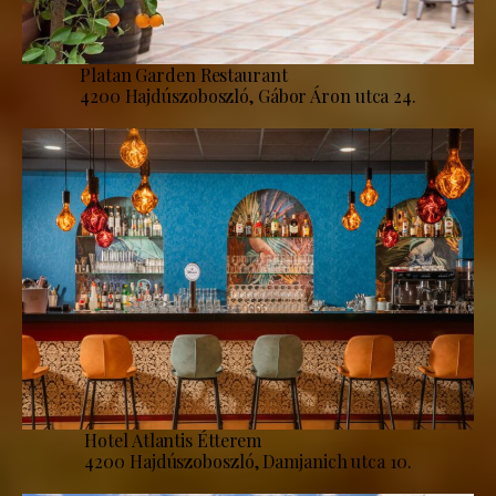
Platan Garden Restaurant
4200 Hajdúszoboszló, Gábor Áron utca 24.
Hotel Atlantis Étterem
4200 Hajdúszoboszló, Damjanich utca 10.