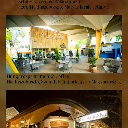
Sétány Kávézó és Palacsintázó
4200 Hajdúszoboszló, Mátyás király sétány 1.
Hungarospa Brunch & Coffee
Hajdúszoboszló, Szent István park, 4200 Magyarország