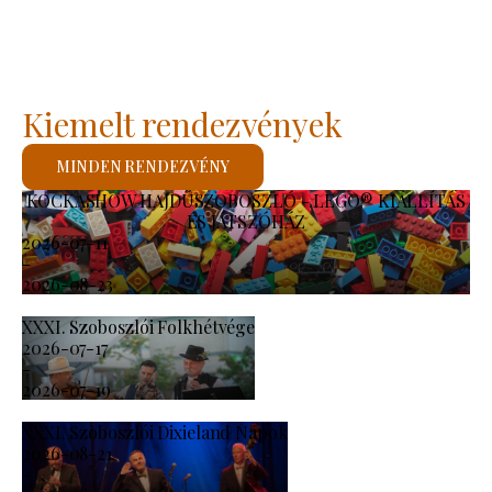
Kiemelt rendezvények
MINDEN RENDEZVÉNY
KOCKASHOW HAJDÚSZOBOSZLÓ - LEGO® KIÁLLÍTÁS
ÉS JÁTSZÓHÁZ
2026-07-11
-
2026-08-23
XXXI. Szoboszlói Folkhétvége
2026-07-17
-
2026-07-19
XXXI. Szoboszlói Dixieland Napok
2026-08-21
-