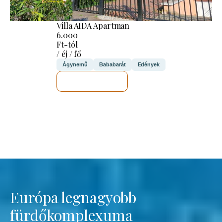
Villa AIDA Apartman
6.000
Ft-tól
/ éj / fő
Ágynemű
Bababarát
Edények
MEGNÉZEM
Európa legnagyobb
fürdőkomplexuma