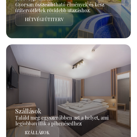
Gyorsan összeállítható élmények és kész
útitervötletek rövidebb utazáshoz.
HÉTVÉGI ÚTITERV
Szállások
Találd meg egyszerűbben azt a helyet, ami
legjobban illik a pihenésedhez
SZÁLLÁSOK