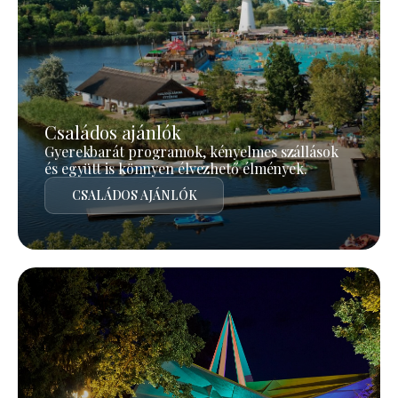
Családos ajánlók
Gyerekbarát programok, kényelmes szállások
és együtt is könnyen élvezhető élmények.
CSALÁDOS AJÁNLÓK