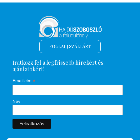
FOGLALJ SZÁLLÁST
Iratkozz fel a legfrissebb hírekért és
ajánlatokért!
*
Email cím
Név