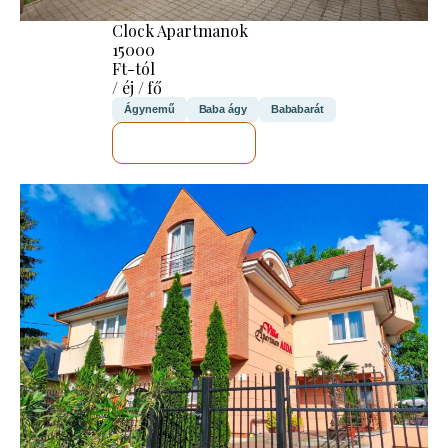
Clock Apartmanok
15000
Ft-tól
/ éj / fő
Ágynemű
Baba ágy
Bababarát
MEGNÉZEM