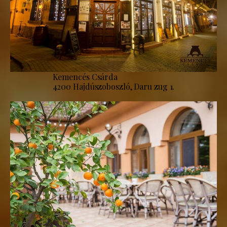
Kemencés Csárda
4200 Hajdúszoboszló, Daru zug 1.