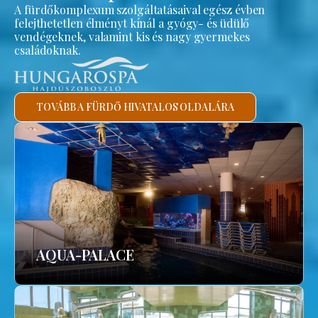
A fürdőkomplexum szolgáltatásaival egész évben
felejthetetlen élményt kínál a gyógy- és üdülő
vendégeknek, valamint kis és nagy gyermekes
családoknak.
TOVÁBB A FÜRDŐ HIVATALOS OLDALÁRA
AQUA-PALACE