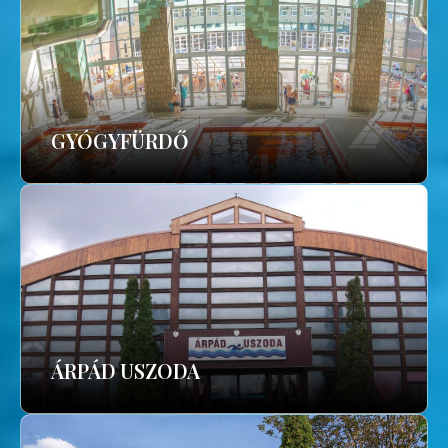
GYÓGYFÜRDŐ
ÁRPÁD USZODA