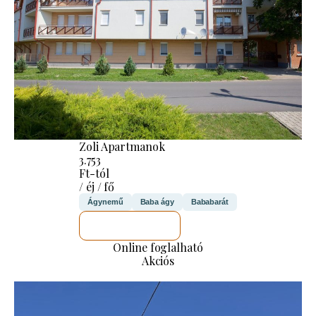
Zoli Apartmanok
3.753
Ft-tól
/ éj / fő
Ágynemű
Baba ágy
Bababarát
MEGNÉZEM
Online foglalható
Akciós