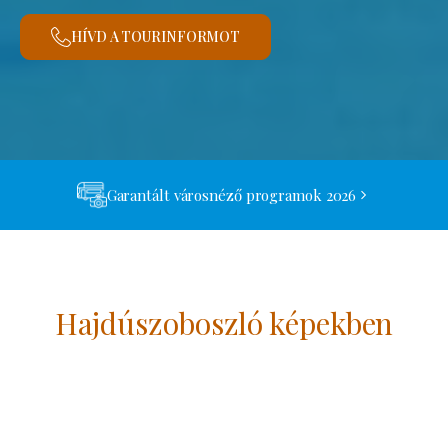
HÍVD A TOURINFORMOT
Garantált városnéző programok 2026
Hajdúszoboszló képekben