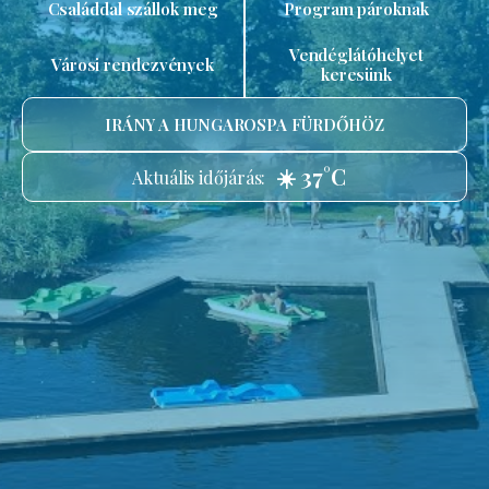
Családdal szállok meg
Program pároknak
Vendéglátóhelyet
Városi rendezvények
keresünk
IRÁNY A HUNGAROSPA FÜRDŐHÖZ
☀️ 37°C
Aktuális időjárás: