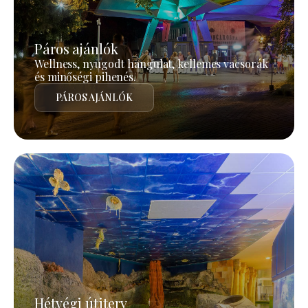
Páros ajánlók
Wellness, nyugodt hangulat, kellemes vacsorák
és minőségi pihenés.
PÁROS AJÁNLÓK
Hétvégi útiterv