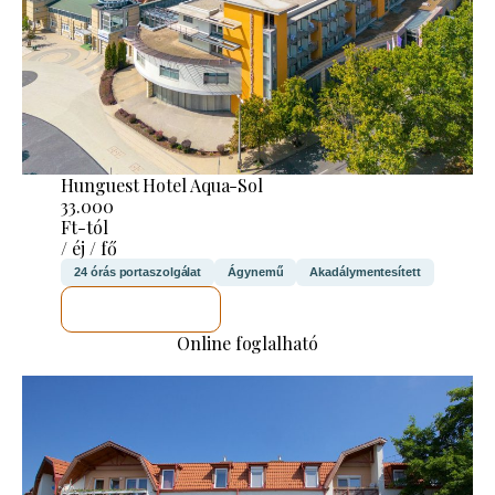
Hunguest Hotel Aqua-Sol
33.000
Ft-tól
/ éj / fő
24 órás portaszolgálat
Ágynemű
Akadálymentesített
MEGNÉZEM
Online foglalható