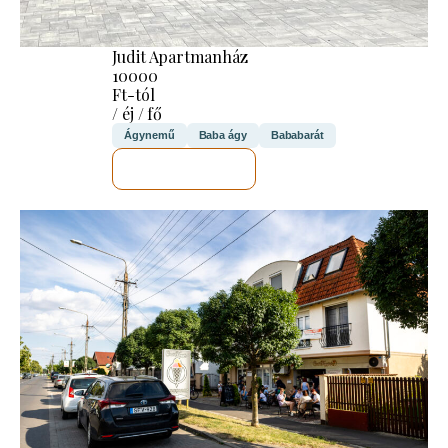
Judit Apartmanház
10000
Ft-tól
/ éj / fő
Ágynemű
Baba ágy
Bababarát
MEGNÉZEM