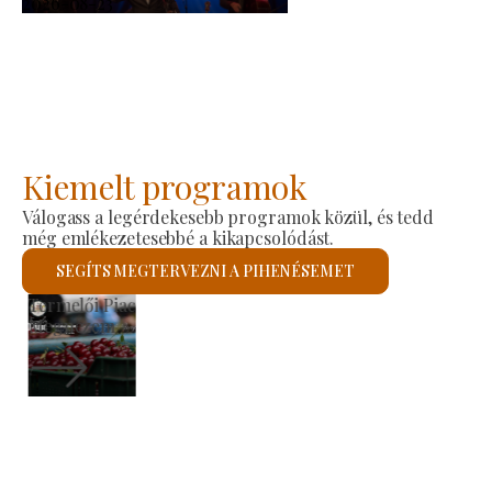
2026-08-23
Kiemelt programok
Válogass a legérdekesebb programok közül, és tedd
még emlékezetesebbé a kikapcsolódást.
SEGÍTS MEGTERVEZNI A PIHENÉSEMET
Szent László Római Katolikus Templom
Megnézem