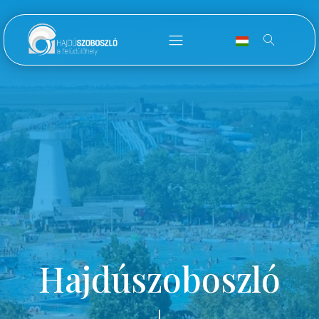
Hajdúszoboszló