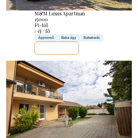
M&M Luxus Apartman
15000
Ft-tól
/ éj / fő
Ágynemű
Baba ágy
Bababarát
MEGNÉZEM