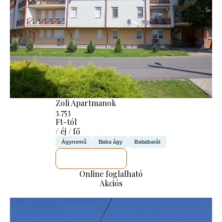
Zoli Apartmanok
3.753
Ft-tól
/ éj / fő
Ágynemű
Baba ágy
Bababarát
MEGNÉZEM
Online foglalható
Akciós