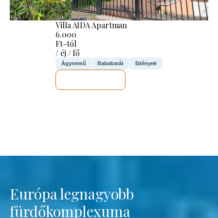
Villa AIDA Apartman
6.000
Ft-tól
/ éj / fő
Ágynemű
Bababarát
Edények
MEGNÉZEM
Európa legnagyobb
fürdőkomplexuma