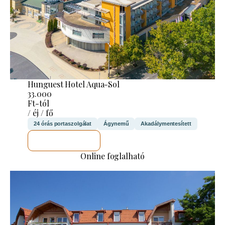
Hunguest Hotel Aqua-Sol
33.000
Ft-tól
/ éj / fő
24 órás portaszolgálat
Ágynemű
Akadálymentesített
MEGNÉZEM
Online foglalható