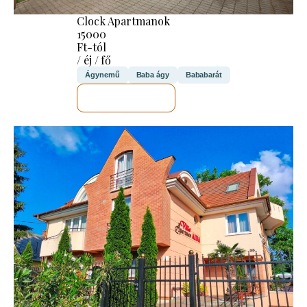
Clock Apartmanok
15000
Ft-tól
/ éj / fő
Ágynemű
Baba ágy
Bababarát
MEGNÉZEM