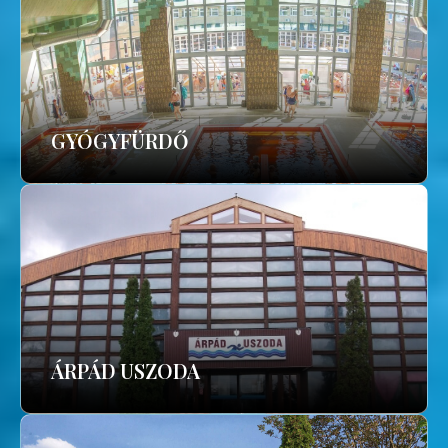
GYÓGYFÜRDŐ
ÁRPÁD USZODA