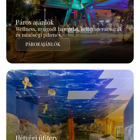
Páros ajánlók
Wellness, nyugodt hangulat, kellemes vacsorák
és minőségi pihenés.
PÁROS AJÁNLÓK
Hétvégi útiterv