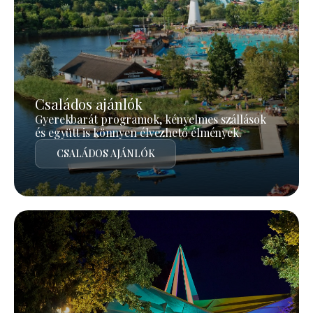
Családos ajánlók
Gyerekbarát programok, kényelmes szállások
és együtt is könnyen élvezhető élmények.
CSALÁDOS AJÁNLÓK