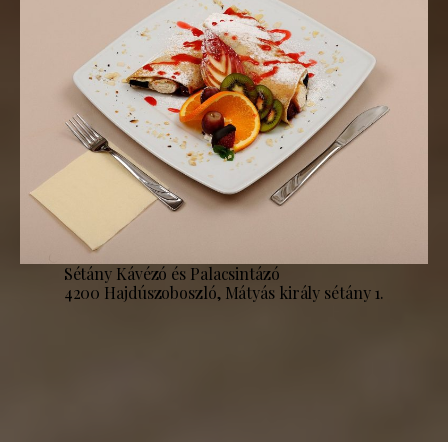
Sétány Kávézó és Palacsintázó
4200 Hajdúszoboszló, Mátyás király sétány 1.