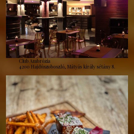
Club Ambrózia
4200 Hajdúszoboszló, Mátyás király sétány 8.