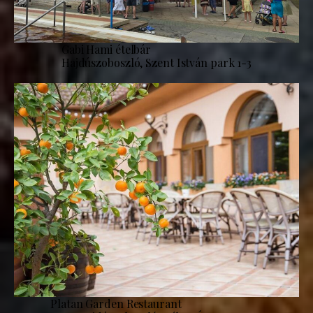
Gabi Hami ételbár
Hajdúszoboszló, Szent István park 1-3
Platan Garden Restaurant