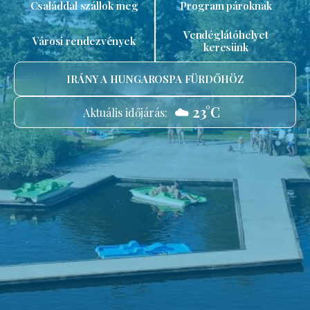
Családdal szállok meg
Program pároknak
Vendéglátóhelyet
Városi rendezvények
keresünk
IRÁNY A HUNGAROSPA FÜRDŐHÖZ
☁️ 23°C
Aktuális időjárás: