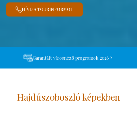
HÍVD A TOURINFORMOT
Garantált városnéző programok 2026
Hajdúszoboszló képekben