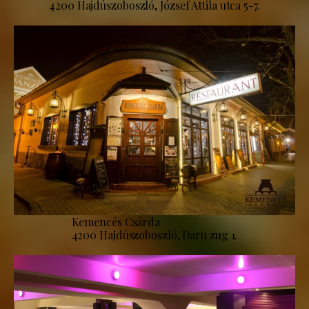
4200 Hajdúszoboszló, József Attila utca 5-7.
Kemencés Csárda
4200 Hajdúszoboszló, Daru zug 1.