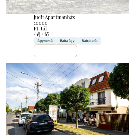
Judit Apartmanház
10000
Ft-tól
/ éj / fő
Ágynemű
Baba ágy
Bababarát
MEGNÉZEM