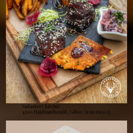
Vadaskert Kávézó
4200 Hajdúszoboszló, Gábor Áron utca 12.