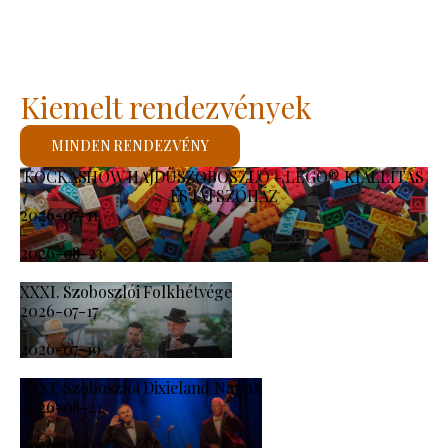
Kiemelt rendezvények
MINDEN RENDEZVÉNY
KOCKASHOW HAJDÚSZOBOSZLÓ - LEGO® KIÁLLÍTÁS
ÉS JÁTSZÓHÁZ
2026-07-11
-
2026-08-23
XXXI. Szoboszlói Folkhétvége
2026-07-17
-
2026-07-19
XXXI. Szoboszlói Dixieland Napok
2026-08-21
-
2026-08-23