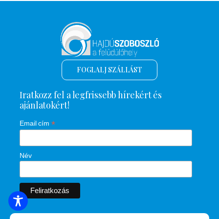
FOGLALJ SZÁLLÁST
Iratkozz fel a legfrissebb hírekért és
ajánlatokért!
*
Email cím
Név
SZÁLLÁSOK KERESÉSE