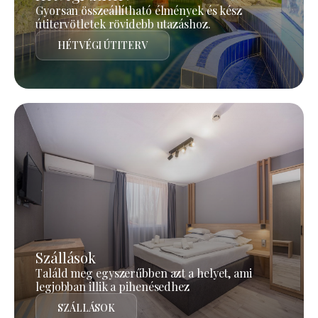
Gyorsan összeállítható élmények és kész
útitervötletek rövidebb utazáshoz.
HÉTVÉGI ÚTITERV
Szállások
Találd meg egyszerűbben azt a helyet, ami
legjobban illik a pihenésedhez
SZÁLLÁSOK