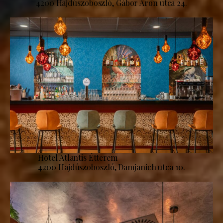
4200 Hajdúszoboszló, Gábor Áron utca 24.
Hotel Atlantis Étterem
4200 Hajdúszoboszló, Damjanich utca 10.