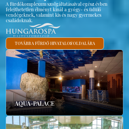
A fürdőkomplexum szolgáltatásaival egész évben
felejthetetlen élményt kínál a gyógy- és üdülő
vendégeknek, valamint kis és nagy gyermekes
családoknak.
TOVÁBB A FÜRDŐ HIVATALOS OLDALÁRA
AQUA-PALACE