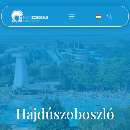
Hajdúszoboszló