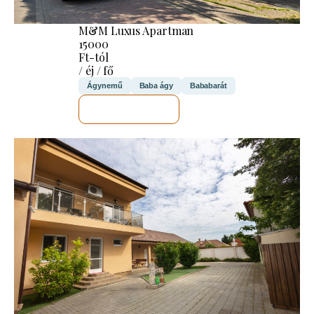
M&M Luxus Apartman
15000
Ft-tól
/ éj / fő
Ágynemű
Baba ágy
Bababarát
MEGNÉZEM